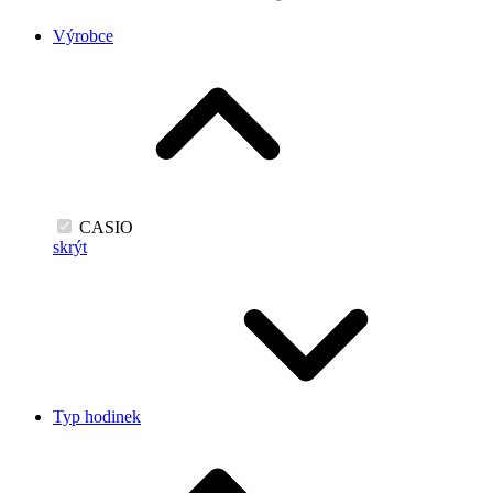
Výrobce
CASIO
skrýt
Typ hodinek