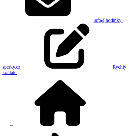
info@hodinky-
sperky.cz
Rychlý
kontakt