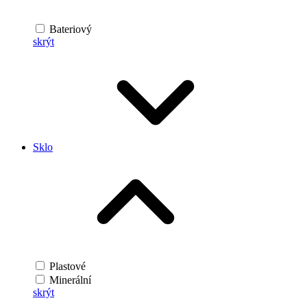
Bateriový
skrýt
Sklo
Plastové
Minerální
skrýt