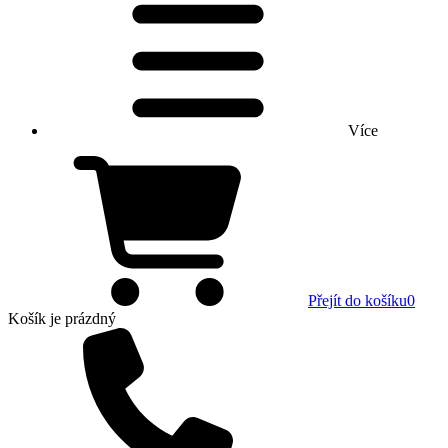
Více
Přejít do košíku
0
Košík
je prázdný