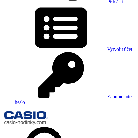
Přihlásit
Vytvořit účet
Zapomenuté
heslo