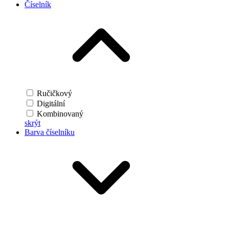
Číselník
Ručičkový
Digitální
Kombinovaný
skrýt
Barva číselníku