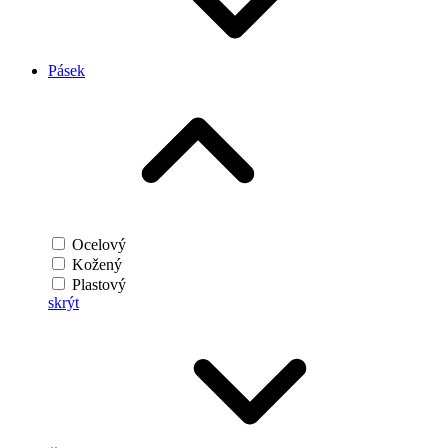
Pásek
Ocelový
Kožený
Plastový
skrýt