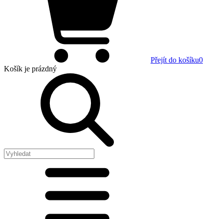
Přejít do košíku
0
Košík
je prázdný