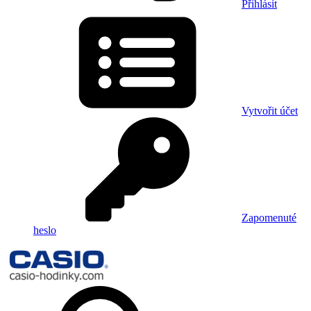
Přihlásit
Vytvořit účet
Zapomenuté
heslo