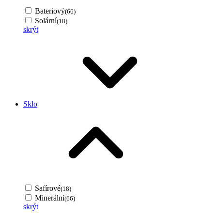
Bateriový
(66)
Solární
(18)
skrýt
Sklo
Safírové
(18)
Minerální
(66)
skrýt