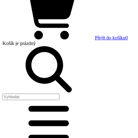
Přejít do košíku
0
Košík
je prázdný