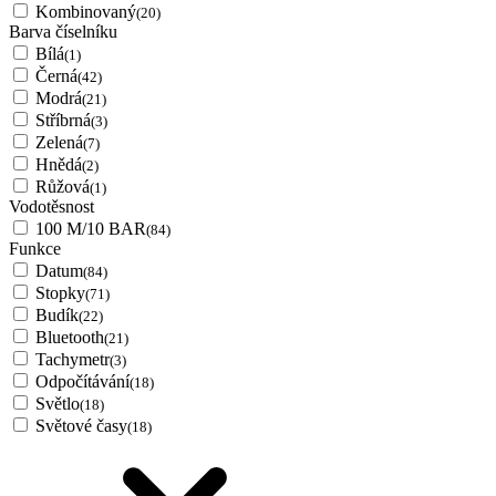
Kombinovaný
(20)
Barva číselníku
Bílá
(1)
Černá
(42)
Modrá
(21)
Stříbrná
(3)
Zelená
(7)
Hnědá
(2)
Růžová
(1)
Vodotěsnost
100 M/10 BAR
(84)
Funkce
Datum
(84)
Stopky
(71)
Budík
(22)
Bluetooth
(21)
Tachymetr
(3)
Odpočítávání
(18)
Světlo
(18)
Světové časy
(18)