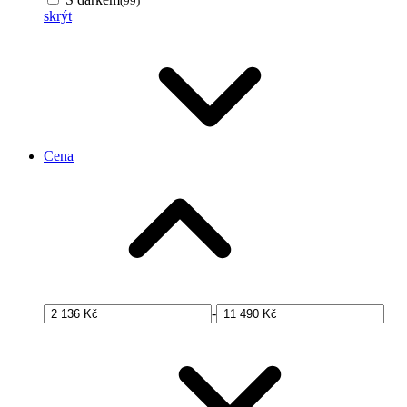
(99)
skrýt
Cena
-