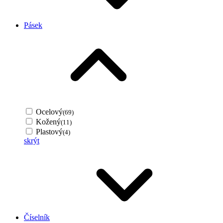
Pásek
Ocelový
(69)
Kožený
(11)
Plastový
(4)
skrýt
Číselník