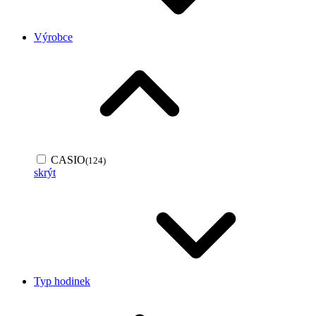
Výrobce
CASIO
(124)
skrýt
Typ hodinek