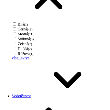
Bílá
(1)
Černá
(42)
Modrá
(21)
Stříbrná
(3)
Zelená
(7)
Hnědá
(2)
Růžová
(1)
více...
skrýt
Vodotěsnost