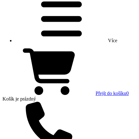
Více
Přejít do košíku
0
Košík
je prázdný