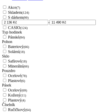
Akce
(7)
Skladem
(124)
S dárkem
(99)
-
CASIO
(124)
Typ hodinek
Pánské
(84)
Pohon
Bateriový
(66)
Solární
(18)
Sklo
Safírové
(18)
Minerální
(66)
Pouzdro
Ocelové
(78)
Plastové
(6)
Pásek
Ocelový
(69)
Kožený
(11)
Plastový
(4)
Číselník
Ručičkový
(64)