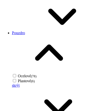
Pouzdro
Ocelové
(78)
Plastové
(6)
skrýt