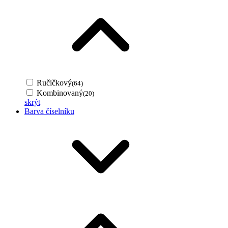
Ručičkový
(64)
Kombinovaný
(20)
skrýt
Barva číselníku