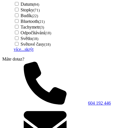
Datum
(84)
Stopky
(71)
Budík
(22)
Bluetooth
(21)
Tachymetr
(3)
Odpočítávání
(18)
Světlo
(18)
Světové časy
(18)
více...
skrýt
Máte dotaz?
604 192 446