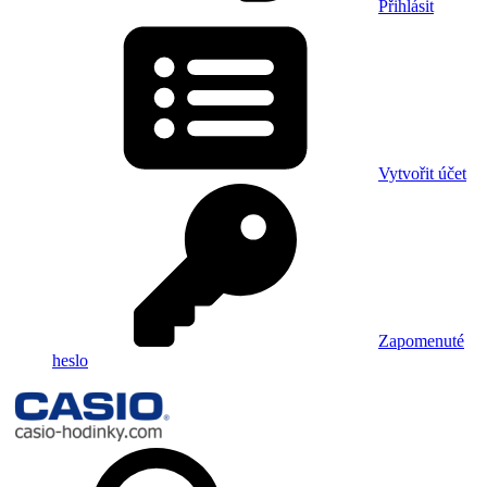
Přihlásit
Vytvořit účet
Zapomenuté
heslo