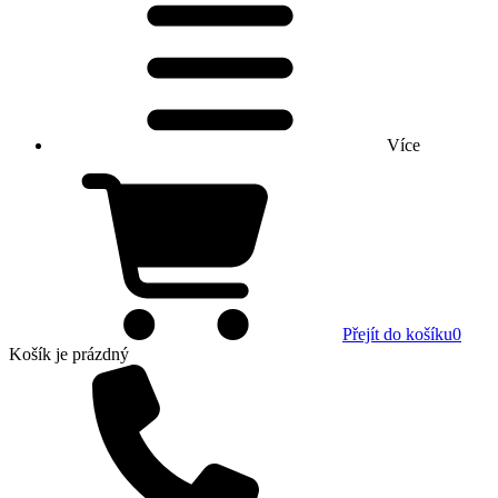
Více
Přejít do košíku
0
Košík
je prázdný