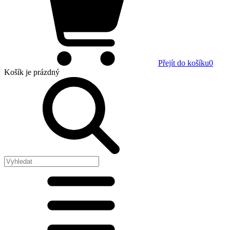
Přejít do košíku
0
Košík
je prázdný