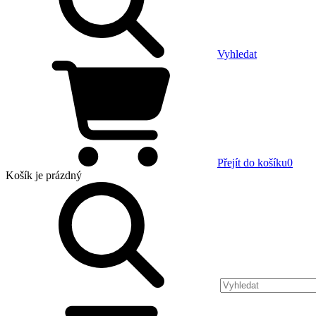
Vyhledat
Přejít do košíku
0
Košík
je prázdný