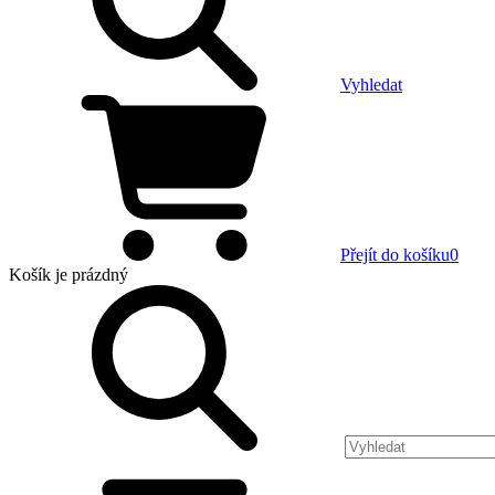
Vyhledat
Přejít do košíku
0
Košík
je prázdný