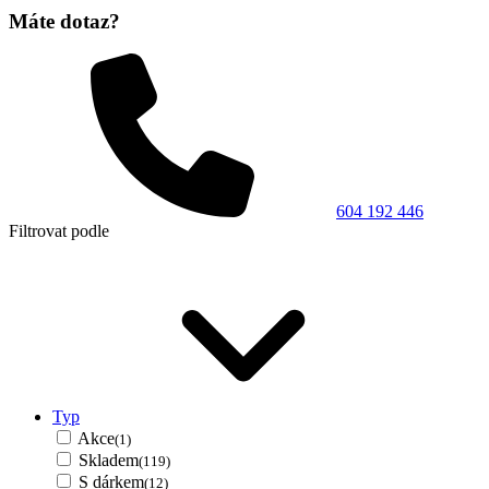
Máte dotaz?
604 192 446
Filtrovat podle
Typ
Akce
(1)
Skladem
(119)
S dárkem
(12)