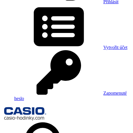
Přihlásit
Vytvořit účet
Zapomenuté
heslo