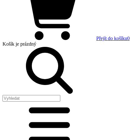
Přejít do košíku
0
Košík
je prázdný