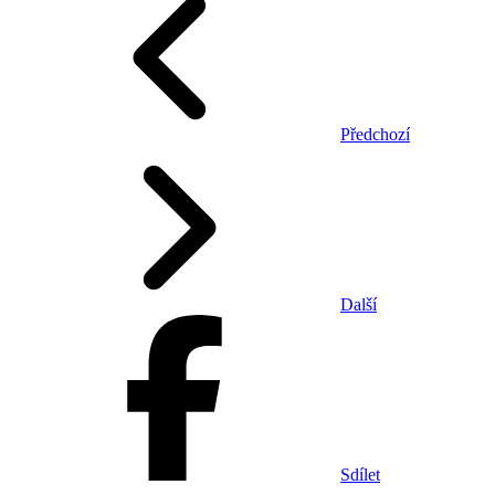
Předchozí
Další
Sdílet