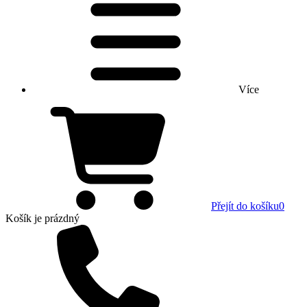
Více
Přejít do košíku
0
Košík
je prázdný