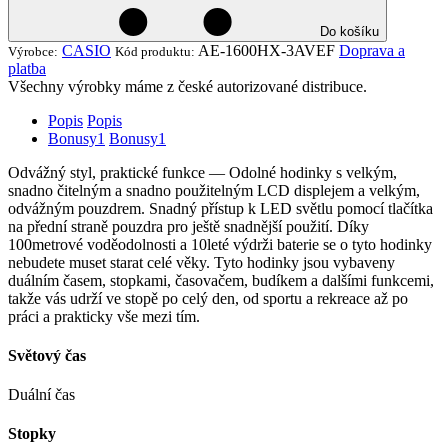
Do košíku
CASIO
AE-1600HX-3AVEF
Doprava a
Výrobce:
Kód produktu:
platba
Všechny výrobky máme z české autorizované distribuce.
Popis
Popis
Bonusy
1
Bonusy
1
Odvážný styl, praktické funkce — Odolné hodinky s velkým,
snadno čitelným a snadno použitelným LCD displejem a velkým,
odvážným pouzdrem. Snadný přístup k LED světlu pomocí tlačítka
na přední straně pouzdra pro ještě snadnější použití. Díky
100metrové voděodolnosti a 10leté výdrži baterie se o tyto hodinky
nebudete muset starat celé věky. Tyto hodinky jsou vybaveny
duálním časem, stopkami, časovačem, budíkem a dalšími funkcemi,
takže vás udrží ve stopě po celý den, od sportu a rekreace až po
práci a prakticky vše mezi tím.
Světový čas
Duální čas
Stopky