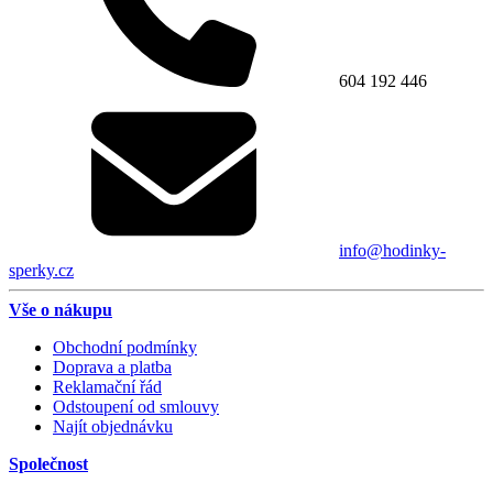
604 192 446
info@hodinky-
sperky.cz
Vše o nákupu
Obchodní podmínky
Doprava a platba
Reklamační řád
Odstoupení od smlouvy
Najít objednávku
Společnost