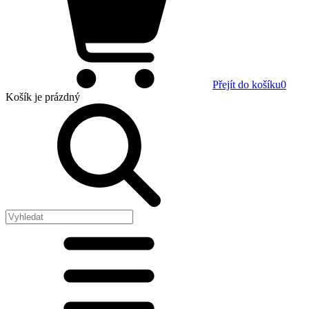
Přejít do košíku
0
Košík
je prázdný