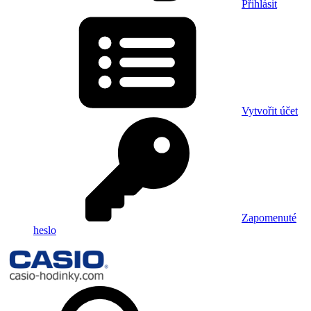
Přihlásit
Vytvořit účet
Zapomenuté
heslo