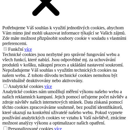
Potřebujeme Váš souhlas k využití jednotlivých cookies, abychom
Vám mimo jiné mohli ukazovat informace týkající se Vašich zájmů.
Zde máte možnost přizpůsobit soubory cookie v souladu s vlastními
preferencemi.
Funkční
více
Technické cookies jsou nezbytné pro správné fungování webu a
všech funkcí, které nabízí. Jsou odpovědné mj. za uchovávání
produktů v košíku, nákupní proces a ukládání nastavení soukromí.
Nepožadujeme Váš souhlas s využitím technických cookies na
našem webu. Z tohoto důvodu technické cookies nemohou být
individuálně deaktivovány nebo aktivovány.
Analytické cookies
více
Analytické cookies nám umožňují měření výkonu našeho webu a
našich reklamních kampaní. Jejich pomocí určujeme počet návštěv a
zdroje návštěv našich internetových stránek. Data získaná pomocí
těchto cookies zpracováváme souhrnně, bez použití identifikátorů,
které ukazují na konkrétní uživatelé našeho webu. Pokud vypnete
používání analytických cookies ve vztahu k Vaší návštěvě, ztrácíme
možnost analýzy výkonu a optimalizace našich opatření.
Personalizované cookies
více