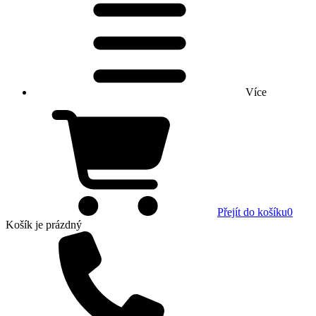
Více
Přejít do košíku
0
Košík
je prázdný