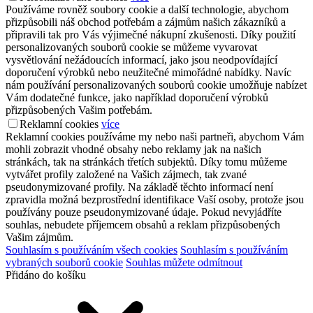
Používáme rovněž soubory cookie a další technologie, abychom
přizpůsobili náš obchod potřebám a zájmům našich zákazníků a
připravili tak pro Vás výjimečné nákupní zkušenosti. Díky použití
personalizovaných souborů cookie se můžeme vyvarovat
vysvětlování nežádoucích informací, jako jsou neodpovídající
doporučení výrobků nebo neužitečné mimořádné nabídky. Navíc
nám používání personalizovaných souborů cookie umožňuje nabízet
Vám dodatečné funkce, jako například doporučení výrobků
přizpůsobených Vašim potřebám.
Reklamní cookies
více
Reklamní cookies používáme my nebo naši partneři, abychom Vám
mohli zobrazit vhodné obsahy nebo reklamy jak na našich
stránkách, tak na stránkách třetích subjektů. Díky tomu můžeme
vytvářet profily založené na Vašich zájmech, tak zvané
pseudonymizované profily. Na základě těchto informací není
zpravidla možná bezprostřední identifikace Vaší osoby, protože jsou
používány pouze pseudonymizované údaje. Pokud nevyjádříte
souhlas, nebudete příjemcem obsahů a reklam přizpůsobených
Vašim zájmům.
Souhlasím s používáním všech cookies
Souhlasím s používáním
vybraných souborů cookie
Souhlas můžete odmítnout
Přidáno do košíku