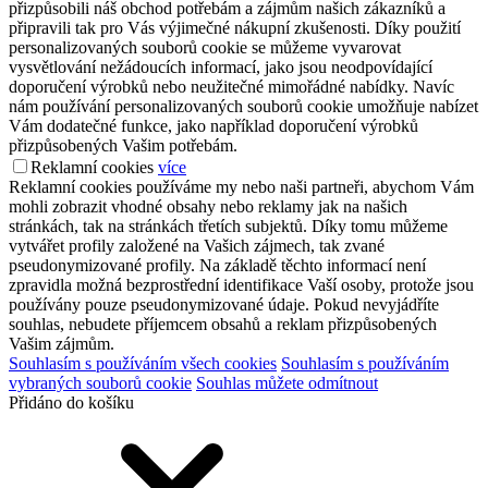
přizpůsobili náš obchod potřebám a zájmům našich zákazníků a
připravili tak pro Vás výjimečné nákupní zkušenosti. Díky použití
personalizovaných souborů cookie se můžeme vyvarovat
vysvětlování nežádoucích informací, jako jsou neodpovídající
doporučení výrobků nebo neužitečné mimořádné nabídky. Navíc
nám používání personalizovaných souborů cookie umožňuje nabízet
Vám dodatečné funkce, jako například doporučení výrobků
přizpůsobených Vašim potřebám.
Reklamní cookies
více
Reklamní cookies používáme my nebo naši partneři, abychom Vám
mohli zobrazit vhodné obsahy nebo reklamy jak na našich
stránkách, tak na stránkách třetích subjektů. Díky tomu můžeme
vytvářet profily založené na Vašich zájmech, tak zvané
pseudonymizované profily. Na základě těchto informací není
zpravidla možná bezprostřední identifikace Vaší osoby, protože jsou
používány pouze pseudonymizované údaje. Pokud nevyjádříte
souhlas, nebudete příjemcem obsahů a reklam přizpůsobených
Vašim zájmům.
Souhlasím s používáním všech cookies
Souhlasím s používáním
vybraných souborů cookie
Souhlas můžete odmítnout
Přidáno do košíku