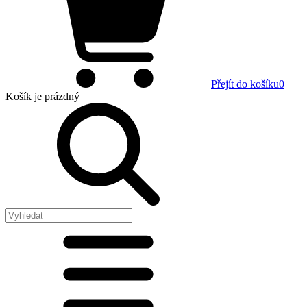
Přejít do košíku
0
Košík
je prázdný