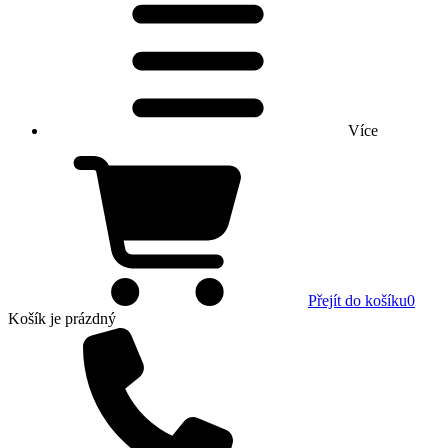
Více
Přejít do košíku
0
Košík
je prázdný