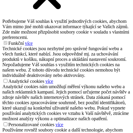
Potřebujeme Váš souhlas k využití jednotlivých cookies, abychom
Vám mimo jiné mohli ukazovat informace týkající se Vašich zájmů.
Zde máte možnost přizpůsobit soubory cookie v souladu s vlastními
preferencemi.
Funkční
více
Technické cookies jsou nezbytné pro správné fungování webu a
všech funkcí, které nabízí. Jsou odpovědné mj. za uchovávání
produktů v košíku, nákupní proces a ukládání nastavení soukromí.
Nepožadujeme Váš souhlas s využitím technických cookies na
našem webu. Z tohoto důvodu technické cookies nemohou být
individuálně deaktivovány nebo aktivovány.
Analytické cookies
více
Analytické cookies nám umožňují měření výkonu našeho webu a
našich reklamních kampaní. Jejich pomocí určujeme počet návštěv a
zdroje návštěv našich internetových stránek. Data získaná pomocí
těchto cookies zpracováváme souhrnně, bez použití identifikátorů,
které ukazují na konkrétní uživatelé našeho webu. Pokud vypnete
používání analytických cookies ve vztahu k Vaší návštěvě, ztrácíme
možnost analýzy výkonu a optimalizace našich opatření.
Personalizované cookies
více
Používáme rovněž soubory cookie a další technologie, abychom