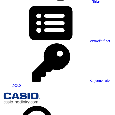
Přihlásit
Vytvořit účet
Zapomenuté
heslo