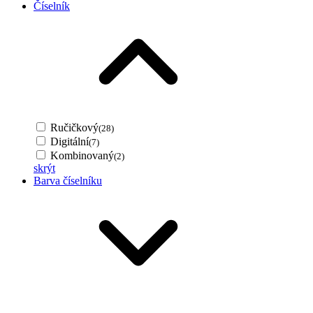
Číselník
Ručičkový
(28)
Digitální
(7)
Kombinovaný
(2)
skrýt
Barva číselníku