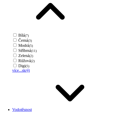
Bílá
(7)
Černá
(3)
Modrá
(5)
Stříbrná
(11)
Zelená
(2)
Růžová
(2)
Digi
(5)
více...
skrýt
Vodotěsnost