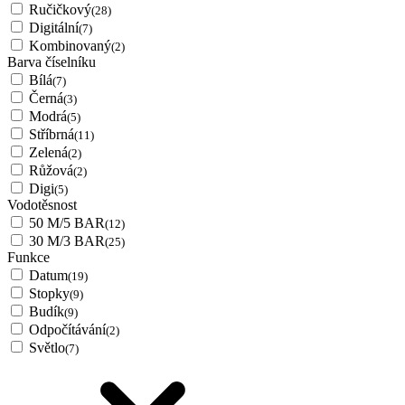
Ručičkový
(28)
Digitální
(7)
Kombinovaný
(2)
Barva číselníku
Bílá
(7)
Černá
(3)
Modrá
(5)
Stříbrná
(11)
Zelená
(2)
Růžová
(2)
Digi
(5)
Vodotěsnost
50 M/5 BAR
(12)
30 M/3 BAR
(25)
Funkce
Datum
(19)
Stopky
(9)
Budík
(9)
Odpočítávání
(2)
Světlo
(7)