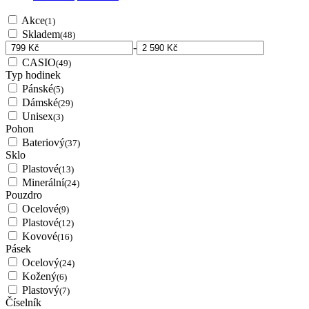
Akce
(1)
Skladem
(48)
-
CASIO
(49)
Typ hodinek
Pánské
(5)
Dámské
(29)
Unisex
(3)
Pohon
Bateriový
(37)
Sklo
Plastové
(13)
Minerální
(24)
Pouzdro
Ocelové
(9)
Plastové
(12)
Kovové
(16)
Pásek
Ocelový
(24)
Kožený
(6)
Plastový
(7)
Číselník