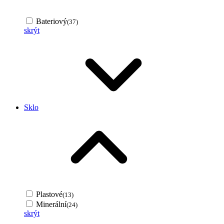
Bateriový
(37)
skrýt
Sklo
Plastové
(13)
Minerální
(24)
skrýt