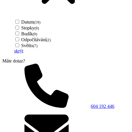
Datum
(19)
Stopky
(9)
Budík
(9)
Odpočítávání
(2)
Světlo
(7)
skrýt
Máte dotaz?
604 192 446