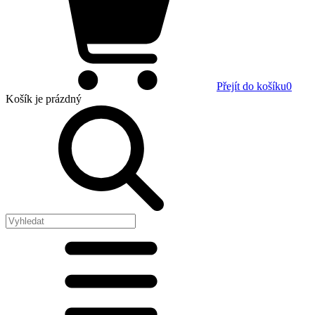
Přejít do košíku
0
Košík
je prázdný