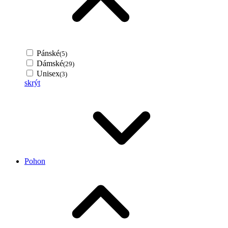
Pánské
(5)
Dámské
(29)
Unisex
(3)
skrýt
Pohon