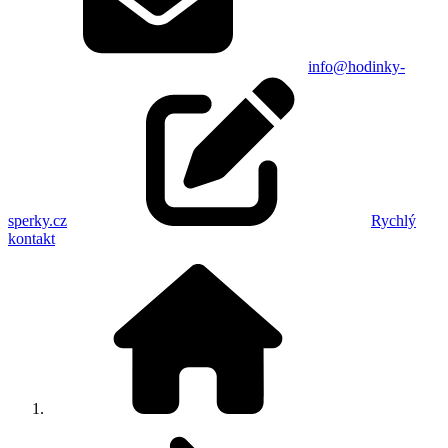
info@hodinky-
sperky.cz
Rychlý
kontakt