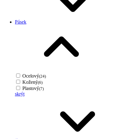
Pásek
Ocelový
(24)
Kožený
(6)
Plastový
(7)
skrýt