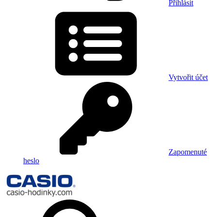
Přihlásit
Vytvořit účet
Zapomenuté
heslo