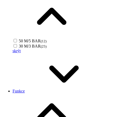
50 M/5 BAR
(12)
30 M/3 BAR
(25)
skrýt
Funkce