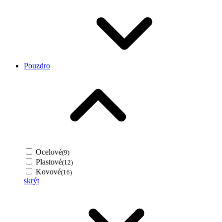
Pouzdro
Ocelové
(9)
Plastové
(12)
Kovové
(16)
skrýt