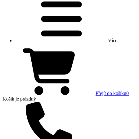
Více
Přejít do košíku
0
Košík
je prázdný