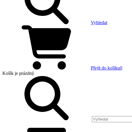
Vyhledat
Přejít do košíku
0
Košík
je prázdný