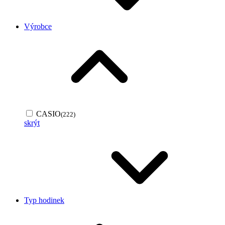
Výrobce
CASIO
(222)
skrýt
Typ hodinek