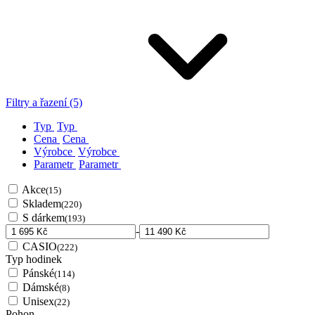
Filtry a řazení (5)
Typ
Typ
Cena
Cena
Výrobce
Výrobce
Parametr
Parametr
Akce
(15)
Skladem
(220)
S dárkem
(193)
-
CASIO
(222)
Typ hodinek
Pánské
(114)
Dámské
(8)
Unisex
(22)
Pohon