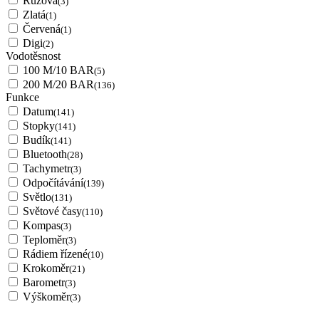
Růžová
(3)
Zlatá
(1)
Červená
(1)
Digi
(2)
Vodotěsnost
100 M/10 BAR
(5)
200 M/20 BAR
(136)
Funkce
Datum
(141)
Stopky
(141)
Budík
(141)
Bluetooth
(28)
Tachymetr
(3)
Odpočítávání
(139)
Světlo
(131)
Světové časy
(110)
Kompas
(3)
Teploměr
(3)
Rádiem řízené
(10)
Krokoměr
(21)
Barometr
(3)
Výškoměr
(3)