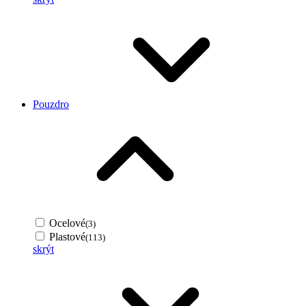
Pouzdro
Ocelové
(3)
Plastové
(113)
skrýt