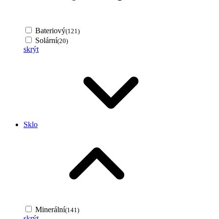
Bateriový
(121)
Solární
(20)
skrýt
Sklo
Minerální
(141)
skrýt