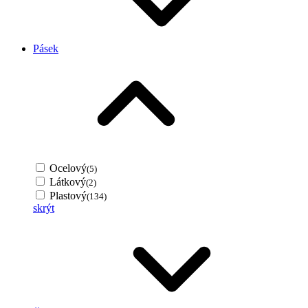
Pásek
Ocelový
(5)
Látkový
(2)
Plastový
(134)
skrýt