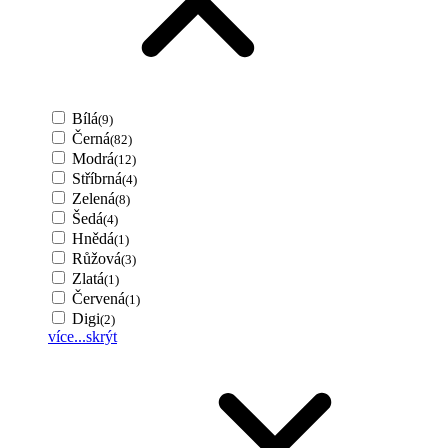
Bílá
(9)
Černá
(82)
Modrá
(12)
Stříbrná
(4)
Zelená
(8)
Šedá
(4)
Hnědá
(1)
Růžová
(3)
Zlatá
(1)
Červená
(1)
Digi
(2)
více...
skrýt