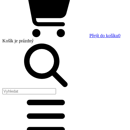
Přejít do košíku
0
Košík
je prázdný