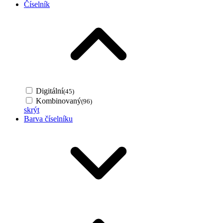
Číselník
Digitální
(45)
Kombinovaný
(96)
skrýt
Barva číselníku