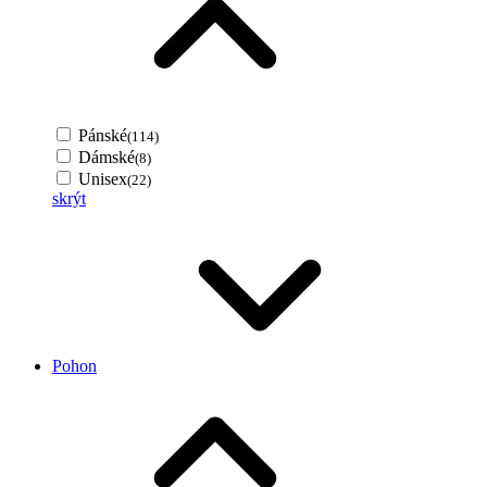
Pánské
(114)
Dámské
(8)
Unisex
(22)
skrýt
Pohon