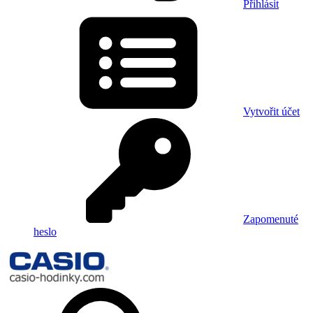
Přihlásit
Vytvořit účet
Zapomenuté
heslo