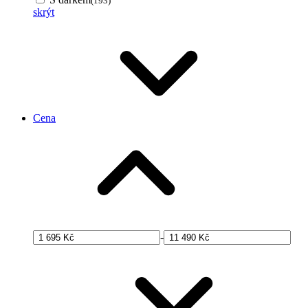
(193)
skrýt
Cena
-