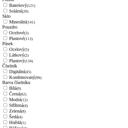
Bateriový
(121)
Solární
(20)
Sklo
Minerální
(141)
Pouzdro
Ocelové
(3)
Plastové
(113)
Pásek
Ocelový
(5)
Látkový
(2)
Plastový
(134)
Číselník
Digitální
(45)
Kombinovaný
(96)
Barva číselníku
Bílá
(9)
Černá
(82)
Modrá
(12)
Stříbrná
(4)
Zelená
(8)
Šedá
(4)
Hnědá
(1)