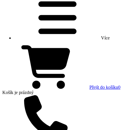
Více
Přejít do košíku
0
Košík
je prázdný