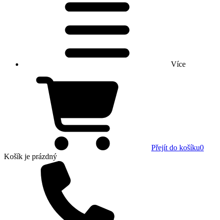
Více
Přejít do košíku
0
Košík
je prázdný