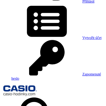
Přihlásit
Vytvořit účet
Zapomenuté
heslo