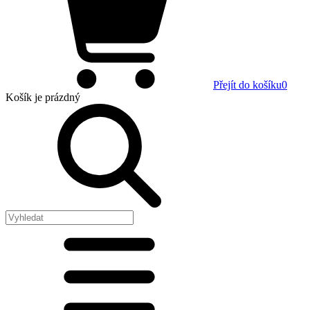
Přejít do košíku
0
Košík
je prázdný