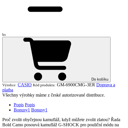
ks
Do košíku
CASIO
GM-6900CMG-3ER
Doprava a
Výrobce:
Kód produktu:
platba
Všechny výrobky máme z české autorizované distribuce.
Popis
Popis
Bonusy
1
Bonusy
1
Proč zvolit obyčejnou kamufláž, když můžete zvolit zlatou? Řada
Bold Camo posouvá kamufláž G-SHOCK pro pouliční módu na