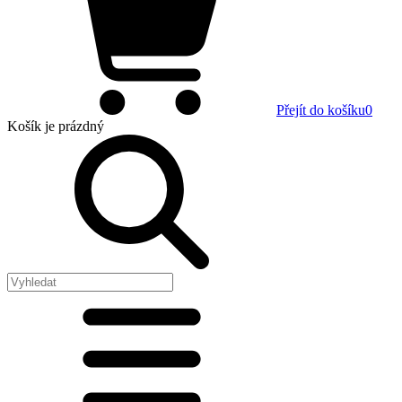
Přejít do košíku
0
Košík
je prázdný