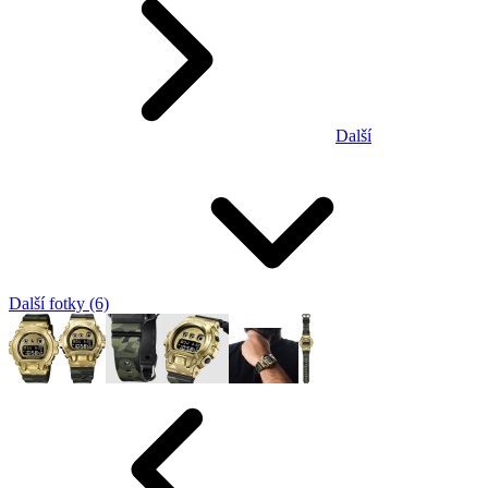
Další
Další fotky (6)