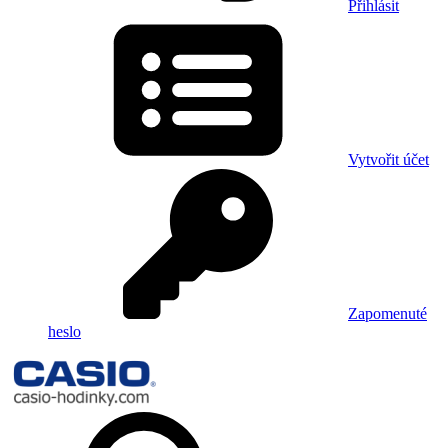
Přihlásit
Vytvořit účet
Zapomenuté
heslo