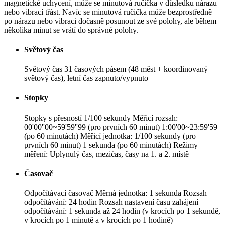
magnetické uchycení, může se minutová ručička v důsledku nárazu
nebo vibrací třást. Navíc se minutová ručička může bezprostředně
po nárazu nebo vibraci dočasně posunout ze své polohy, ale během
několika minut se vrátí do správné polohy.
Světový čas
Světový čas 31 časových pásem (48 měst + koordinovaný
světový čas), letní čas zapnuto/vypnuto
Stopky
Stopky s přesností 1/100 sekundy Měřicí rozsah:
00'00''00~59'59''99 (pro prvních 60 minut) 1:00'00~23:59'59
(po 60 minutách) Měřicí jednotka: 1/100 sekundy (pro
prvních 60 minut) 1 sekunda (po 60 minutách) Režimy
měření: Uplynulý čas, mezičas, časy na 1. a 2. místě
Časovač
Odpočítávací časovač Měrná jednotka: 1 sekunda Rozsah
odpočítávání: 24 hodin Rozsah nastavení času zahájení
odpočítávání: 1 sekunda až 24 hodin (v krocích po 1 sekundě,
v krocích po 1 minutě a v krocích po 1 hodině)