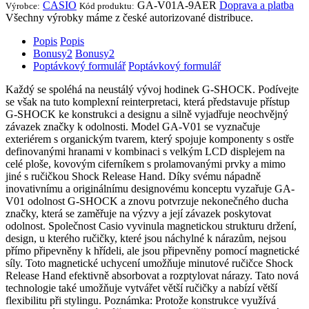
CASIO
GA-V01A-9AER
Doprava a platba
Výrobce:
Kód produktu:
Všechny výrobky máme z české autorizované distribuce.
Popis
Popis
Bonusy
2
Bonusy
2
Poptávkový formulář
Poptávkový formulář
Každý se spoléhá na neustálý vývoj hodinek G-SHOCK. Podívejte
se však na tuto komplexní reinterpretaci, která představuje přístup
G-SHOCK ke konstrukci a designu a silně vyjadřuje neochvějný
závazek značky k odolnosti. Model GA-V01 se vyznačuje
exteriérem s organickým tvarem, který spojuje komponenty s ostře
definovanými hranami v kombinaci s velkým LCD displejem na
celé ploše, kovovým ciferníkem s prolamovanými prvky a mimo
jiné s ručičkou Shock Release Hand. Díky svému nápadně
inovativnímu a originálnímu designovému konceptu vyzařuje GA-
V01 odolnost G-SHOCK a znovu potvrzuje nekonečného ducha
značky, která se zaměřuje na výzvy a její závazek poskytovat
odolnost. Společnost Casio vyvinula magnetickou strukturu držení,
design, u kterého ručičky, které jsou náchylné k nárazům, nejsou
přímo připevněny k hřídeli, ale jsou připevněny pomocí magnetické
síly. Toto magnetické uchycení umožňuje minutové ručičce Shock
Release Hand efektivně absorbovat a rozptylovat nárazy. Tato nová
technologie také umožňuje vytvářet větší ručičky a nabízí větší
flexibilitu při stylingu. Poznámka: Protože konstrukce využívá