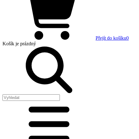
Přejít do košíku
0
Košík
je prázdný