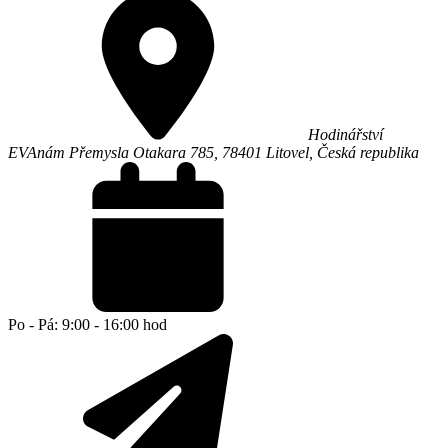
Hodinářství
EVA
nám Přemysla Otakara 785,
78401
Litovel
,
Česká republika
Po - Pá: 9:00 - 16:00 hod