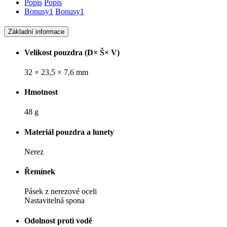
Popis
Popis
Bonusy
1
Bonusy
1
Základní informace
Velikost pouzdra (D× Š× V)
32 × 23,5 × 7,6 mm
Hmotnost
48 g
Materiál pouzdra a lunety
Nerez
Řemínek
Pásek z nerezové oceli
Nastavitelná spona
Odolnost proti vodě