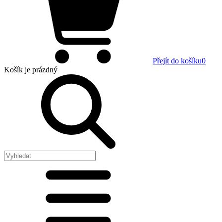
Přejít do košíku
0
Košík
je prázdný