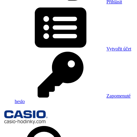
Přihlásit
Vytvořit účet
Zapomenuté
heslo