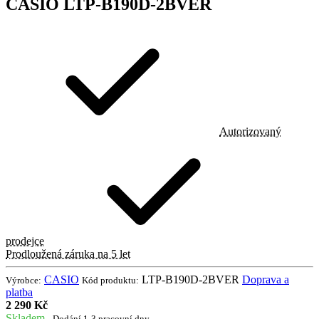
CASIO LTP-B190D-2BVER
Autorizovaný
prodejce
Prodloužená záruka na 5 let
CASIO
LTP-B190D-2BVER
Doprava a
Výrobce:
Kód produktu:
platba
2 290 Kč
Skladem
- Dodání 1-3 pracovní dny