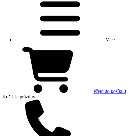
Více
Přejít do košíku
0
Košík
je prázdný