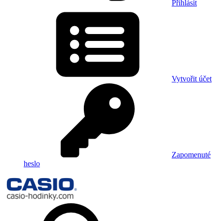
Přihlásit
Vytvořit účet
Zapomenuté
heslo