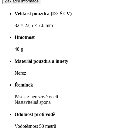
Základní informace
Velikost pouzdra (D× Š× V)
32 × 23,5 × 7,6 mm
Hmotnost
48 g
Materiál pouzdra a lunety
Nerez
Řemínek
Pásek z nerezové oceli
Nastavitelná spona
Odolnost proti vodě
Vodotěsnost 50 metrů