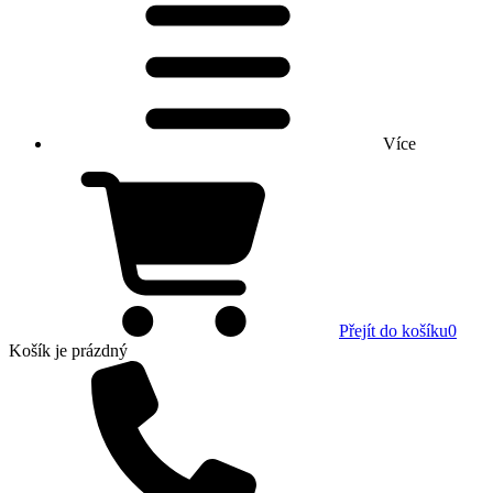
Více
Přejít do košíku
0
Košík
je prázdný