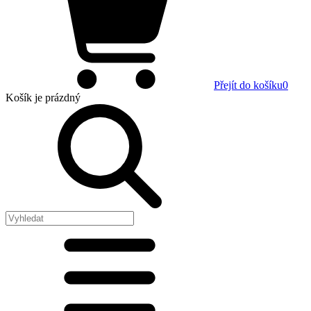
Přejít do košíku
0
Košík
je prázdný