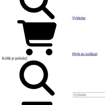
Vyhledat
Přejít do košíku
0
Košík
je prázdný