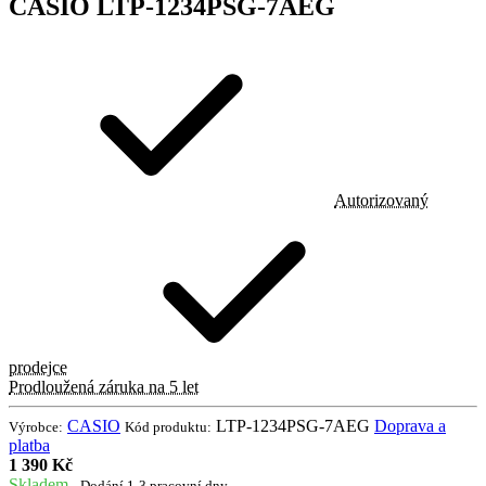
CASIO LTP-1234PSG-7AEG
Autorizovaný
prodejce
Prodloužená záruka na 5 let
CASIO
LTP-1234PSG-7AEG
Doprava a
Výrobce:
Kód produktu:
platba
1 390 Kč
Skladem
- Dodání 1-3 pracovní dny