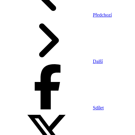
Předchozí
Další
Sdílet