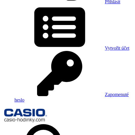
Přihlásit
Vytvořit účet
Zapomenuté
heslo