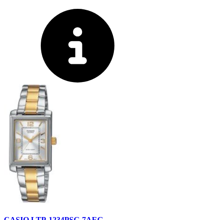
CASIO LTP-1234PSG-7AEG