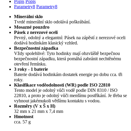
Popis
Popis
Parametry
8
Parametry
8
Minerální sklo
Tvrdé minerální sklo odolává poškrábání.
Mosazné pouzdro
Pásek z nerezové oceli
Pevný, odolný a elegantní: Pásek na zápěstí z nerezové oceli
dodává hodinkám klasický vzhled.
Bezpečnostní západka
Vždy spolehlivé: Tyto hodinky mají obzvláště bezpečnou
bezpečnostní západku, která pomáhá zabránit nechtěnému
otevření řemínku.
3 roky - 1 baterie
Baterie dodává hodinkám dostatek energie po dobu cca. tři
roky.
Klasifikace voděodolnosti (WR) podle ISO 22810
Tento model je odolný vůči vodě podle DIN 8310 / ISO
22810, a proto je odolný vůči menšímu postříkání. Je třeba se
vyhnout jakémukoli většímu kontaktu s vodou.
Rozměry (V x Š x H)
32 mm x 21 mm x 7,4 mm
Hmotnost
cca. 57 g