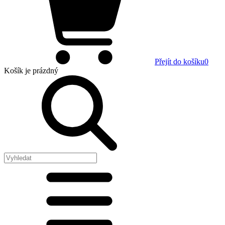
Přejít do košíku
0
Košík
je prázdný