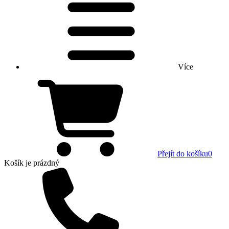
Více
Přejít do košíku
0
Košík
je prázdný