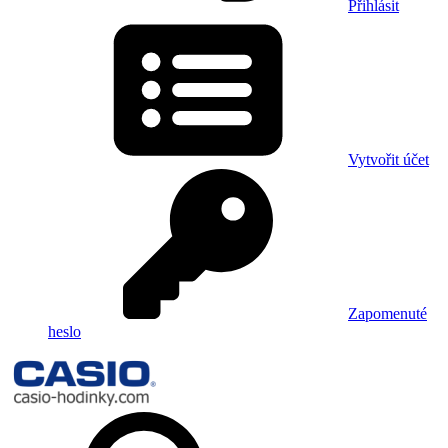
Přihlásit
Vytvořit účet
Zapomenuté
heslo