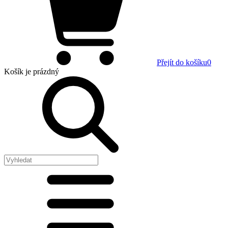
Přejít do košíku
0
Košík
je prázdný