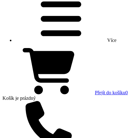
Více
Přejít do košíku
0
Košík
je prázdný