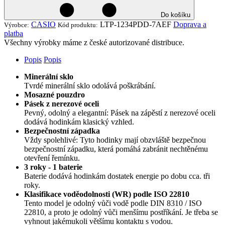
Do košíku
CASIO
LTP-1234PDD-7AEF
Doprava a
Výrobce:
Kód produktu:
platba
Všechny výrobky máme z české autorizované distribuce.
Popis
Popis
Minerální sklo
Tvrdé minerální sklo odolává poškrábání.
Mosazné pouzdro
Pásek z nerezové oceli
Pevný, odolný a elegantní: Pásek na zápěstí z nerezové oceli
dodává hodinkám klasický vzhled.
Bezpečnostní západka
Vždy spolehlivé: Tyto hodinky mají obzvláště bezpečnou
bezpečnostní západku, která pomáhá zabránit nechtěnému
otevření řemínku.
3 roky - 1 baterie
Baterie dodává hodinkám dostatek energie po dobu cca. tři
roky.
Klasifikace voděodolnosti (WR) podle ISO 22810
Tento model je odolný vůči vodě podle DIN 8310 / ISO
22810, a proto je odolný vůči menšímu postříkání. Je třeba se
vyhnout jakémukoli většímu kontaktu s vodou.