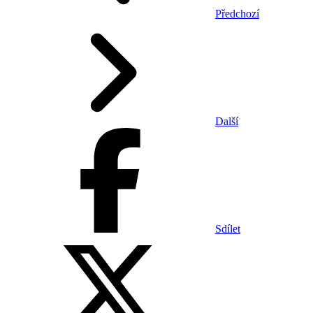
Předchozí
Další
Sdílet