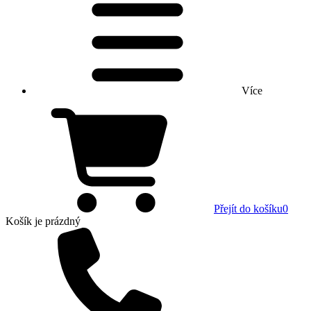
Více
Přejít do košíku
0
Košík
je prázdný