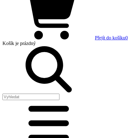
Přejít do košíku
0
Košík
je prázdný