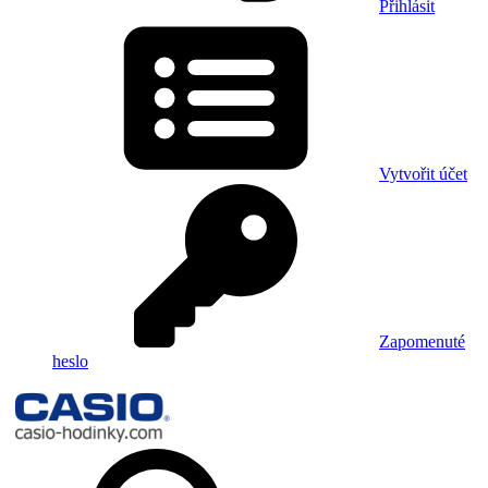
Přihlásit
Vytvořit účet
Zapomenuté
heslo