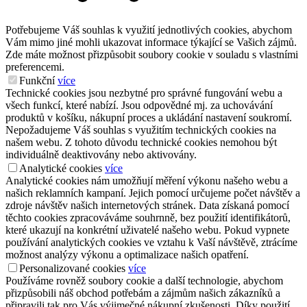
Potřebujeme Váš souhlas k využití jednotlivých cookies, abychom
Vám mimo jiné mohli ukazovat informace týkající se Vašich zájmů.
Zde máte možnost přizpůsobit soubory cookie v souladu s vlastními
preferencemi.
Funkční
více
Technické cookies jsou nezbytné pro správné fungování webu a
všech funkcí, které nabízí. Jsou odpovědné mj. za uchovávání
produktů v košíku, nákupní proces a ukládání nastavení soukromí.
Nepožadujeme Váš souhlas s využitím technických cookies na
našem webu. Z tohoto důvodu technické cookies nemohou být
individuálně deaktivovány nebo aktivovány.
Analytické cookies
více
Analytické cookies nám umožňují měření výkonu našeho webu a
našich reklamních kampaní. Jejich pomocí určujeme počet návštěv a
zdroje návštěv našich internetových stránek. Data získaná pomocí
těchto cookies zpracováváme souhrnně, bez použití identifikátorů,
které ukazují na konkrétní uživatelé našeho webu. Pokud vypnete
používání analytických cookies ve vztahu k Vaší návštěvě, ztrácíme
možnost analýzy výkonu a optimalizace našich opatření.
Personalizované cookies
více
Používáme rovněž soubory cookie a další technologie, abychom
přizpůsobili náš obchod potřebám a zájmům našich zákazníků a
připravili tak pro Vás výjimečné nákupní zkušenosti. Díky použití