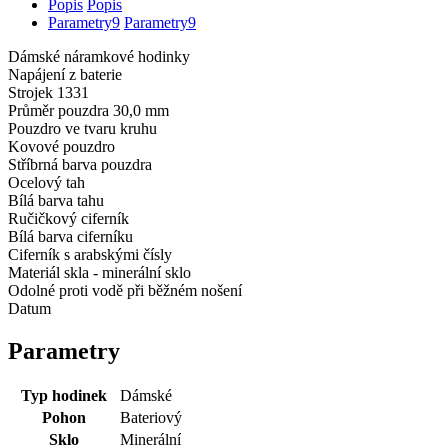
Popis
Popis
Parametry
9
Parametry
9
Dámské náramkové hodinky
Napájení z baterie
Strojek 1331
Průměr pouzdra 30,0 mm
Pouzdro ve tvaru kruhu
Kovové pouzdro
Stříbrná barva pouzdra
Ocelový tah
Bílá barva tahu
Ručičkový ciferník
Bílá barva ciferníku
Ciferník s arabskými čísly
Materiál skla - minerální sklo
Odolné proti vodě při běžném nošení
Datum
Parametry
Typ hodinek
Dámské
Pohon
Bateriový
Sklo
Minerální