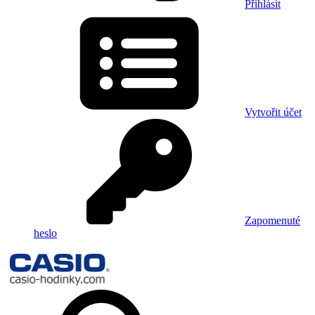
Přihlásit
Vytvořit účet
Zapomenuté
heslo