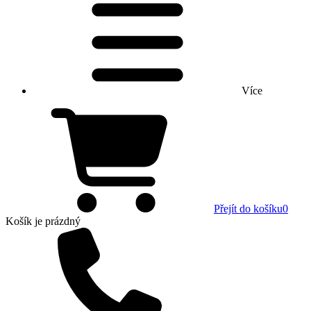
Více
Přejít do košíku
0
Košík
je prázdný