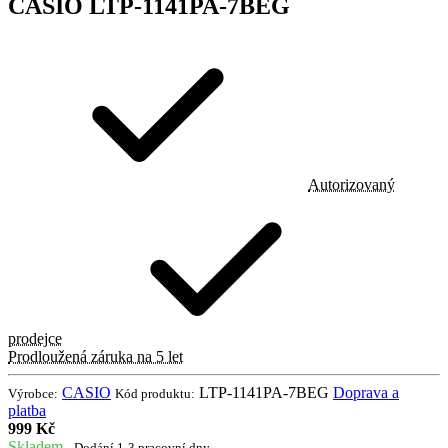
CASIO LTP-1141PA-7BEG
Autorizovaný
prodejce
Prodloužená záruka na 5 let
CASIO
LTP-1141PA-7BEG
Doprava a
Výrobce:
Kód produktu:
platba
999 Kč
Skladem
- Dodání 1-3 pracovní dny