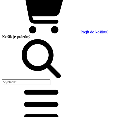
Přejít do košíku
0
Košík
je prázdný