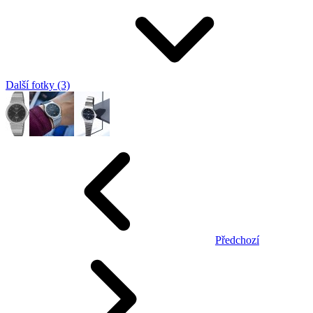
Další fotky (3)
Předchozí