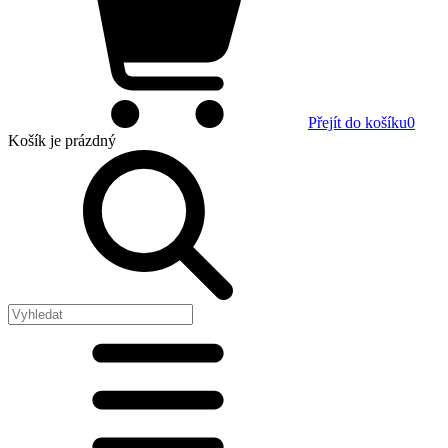
Přejít do košíku
0
Košík
je prázdný