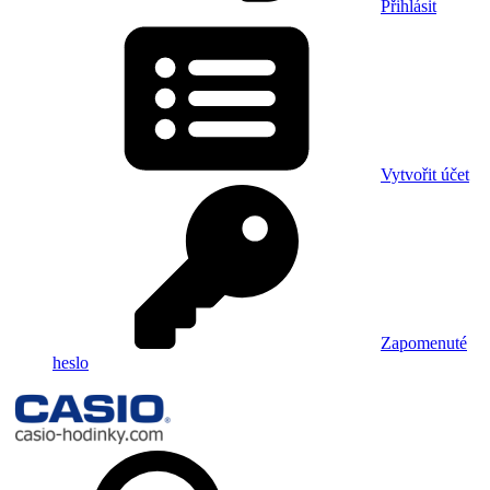
Přihlásit
Vytvořit účet
Zapomenuté
heslo