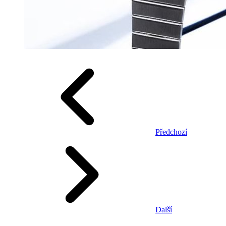
Předchozí
Další