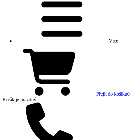
Více
Přejít do košíku
0
Košík
je prázdný