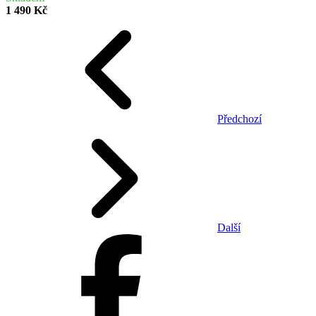
1 490 Kč
Předchozí
Další