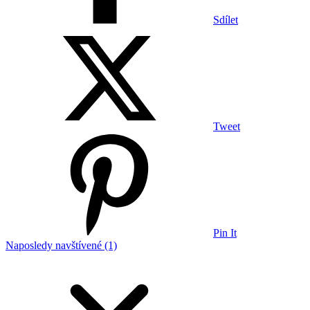
Sdílet
Tweet
Pin It
Naposledy navštívené (1)