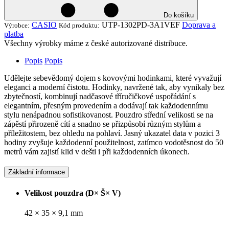
Do košíku
CASIO
UTP-1302PD-3A1VEF
Doprava a
Výrobce:
Kód produktu:
platba
Všechny výrobky máme z české autorizované distribuce.
Popis
Popis
Udělejte sebevědomý dojem s kovovými hodinkami, které vyvažují
eleganci a moderní čistotu. Hodinky, navržené tak, aby vynikaly bez
zbytečností, kombinují nadčasové tříručičkové uspořádání s
elegantním, přesným provedením a dodávají tak každodennímu
stylu nenápadnou sofistikovanost. Pouzdro střední velikosti se na
zápěstí přirozeně cítí a snadno se přizpůsobí různým stylům a
příležitostem, bez ohledu na pohlaví. Jasný ukazatel data v pozici 3
hodiny zvyšuje každodenní použitelnost, zatímco vodotěsnost do 50
metrů vám zajistí klid v dešti i při každodenních úkonech.
Základní informace
Velikost pouzdra (D× Š× V)
42 × 35 × 9,1 mm