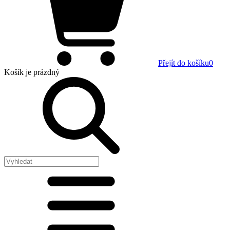
Přejít do košíku
0
Košík
je prázdný