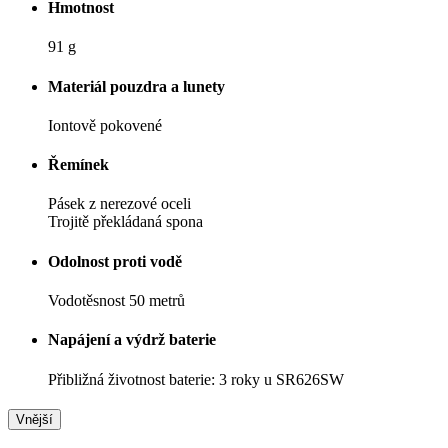
Hmotnost
91 g
Materiál pouzdra a lunety
Iontově pokovené
Řemínek
Pásek z nerezové oceli
Trojitě překládaná spona
Odolnost proti vodě
Vodotěsnost 50 metrů
Napájení a výdrž baterie
Přibližná životnost baterie: 3 roky u SR626SW
Vnější