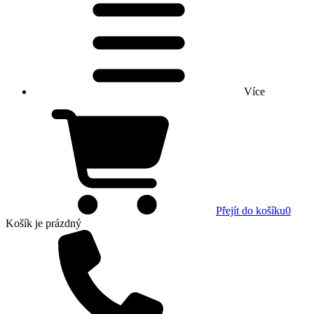
Více
Přejít do košíku
0
Košík
je prázdný