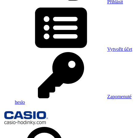
Přihlásit
Vytvořit účet
Zapomenuté
heslo