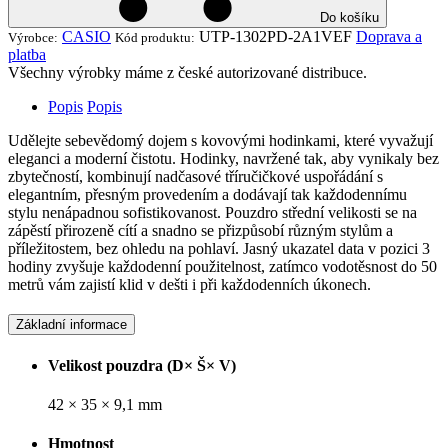
Do košíku
CASIO
UTP-1302PD-2A1VEF
Doprava a
Výrobce:
Kód produktu:
platba
Všechny výrobky máme z české autorizované distribuce.
Popis
Popis
Udělejte sebevědomý dojem s kovovými hodinkami, které vyvažují
eleganci a moderní čistotu. Hodinky, navržené tak, aby vynikaly bez
zbytečností, kombinují nadčasové tříručičkové uspořádání s
elegantním, přesným provedením a dodávají tak každodennímu
stylu nenápadnou sofistikovanost. Pouzdro střední velikosti se na
zápěstí přirozeně cítí a snadno se přizpůsobí různým stylům a
příležitostem, bez ohledu na pohlaví. Jasný ukazatel data v pozici 3
hodiny zvyšuje každodenní použitelnost, zatímco vodotěsnost do 50
metrů vám zajistí klid v dešti i při každodenních úkonech.
Základní informace
Velikost pouzdra (D× Š× V)
42 × 35 × 9,1 mm
Hmotnost