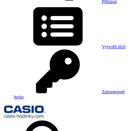
Přihlásit
Vytvořit účet
Zapomenuté
heslo