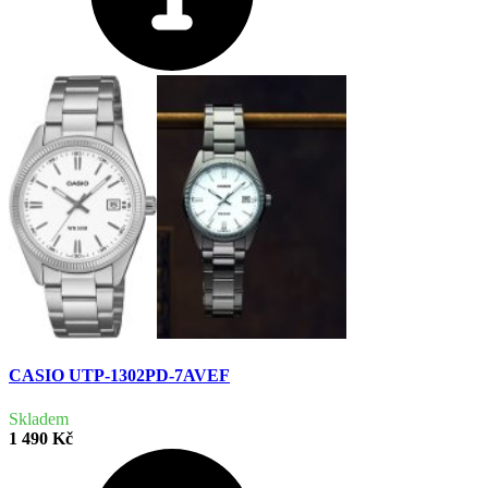
CASIO UTP-1302PD-7AVEF
Skladem
1 490 Kč