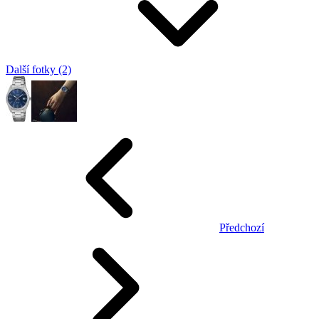
Další fotky (2)
Předchozí