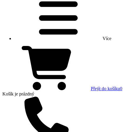
Více
Přejít do košíku
0
Košík
je prázdný