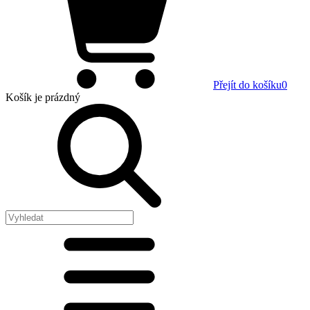
Přejít do košíku
0
Košík
je prázdný