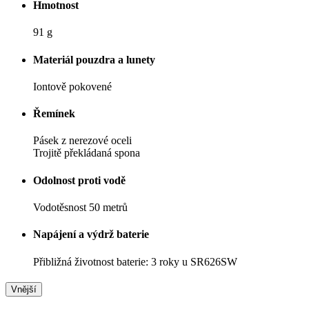
Hmotnost
91 g
Materiál pouzdra a lunety
Iontově pokovené
Řemínek
Pásek z nerezové oceli
Trojitě překládaná spona
Odolnost proti vodě
Vodotěsnost 50 metrů
Napájení a výdrž baterie
Přibližná životnost baterie: 3 roky u SR626SW
Vnější