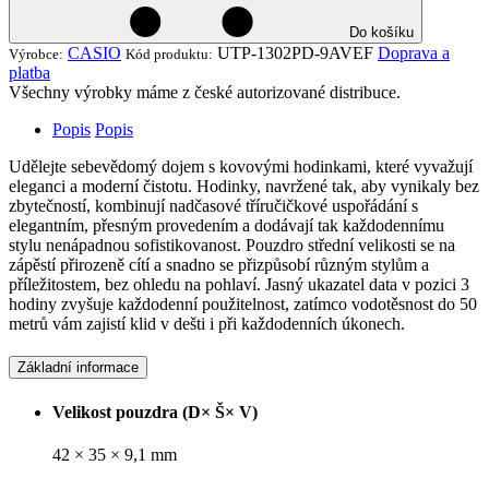
Do košíku
CASIO
UTP-1302PD-9AVEF
Doprava a
Výrobce:
Kód produktu:
platba
Všechny výrobky máme z české autorizované distribuce.
Popis
Popis
Udělejte sebevědomý dojem s kovovými hodinkami, které vyvažují
eleganci a moderní čistotu. Hodinky, navržené tak, aby vynikaly bez
zbytečností, kombinují nadčasové tříručičkové uspořádání s
elegantním, přesným provedením a dodávají tak každodennímu
stylu nenápadnou sofistikovanost. Pouzdro střední velikosti se na
zápěstí přirozeně cítí a snadno se přizpůsobí různým stylům a
příležitostem, bez ohledu na pohlaví. Jasný ukazatel data v pozici 3
hodiny zvyšuje každodenní použitelnost, zatímco vodotěsnost do 50
metrů vám zajistí klid v dešti i při každodenních úkonech.
Základní informace
Velikost pouzdra (D× Š× V)
42 × 35 × 9,1 mm