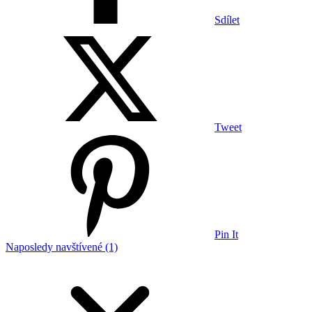
Sdílet
Tweet
Pin It
Naposledy navštívené (1)