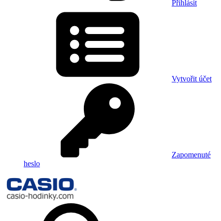
Přihlásit
Vytvořit účet
Zapomenuté
heslo