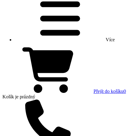
Více
Přejít do košíku
0
Košík
je prázdný