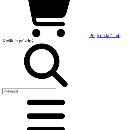
Přejít do košíku
0
Košík
je prázdný