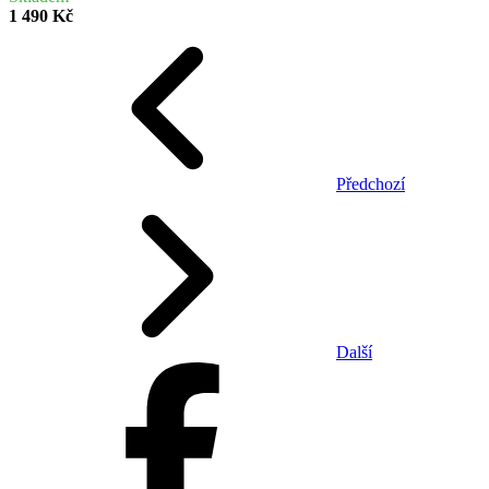
1 490 Kč
Předchozí
Další