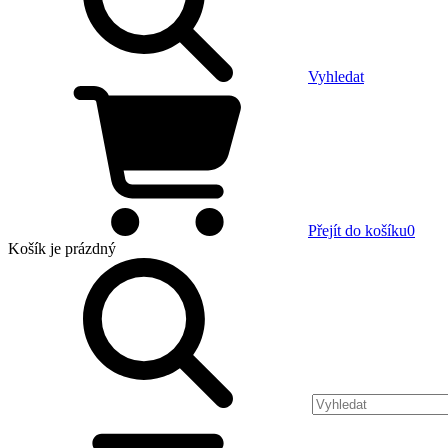
Vyhledat
Přejít do košíku
0
Košík
je prázdný