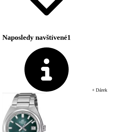
Naposledy navštívené
1
+ Dárek