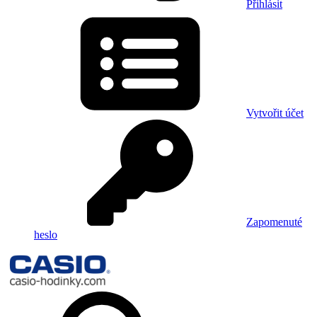
Přihlásit
Vytvořit účet
Zapomenuté
heslo