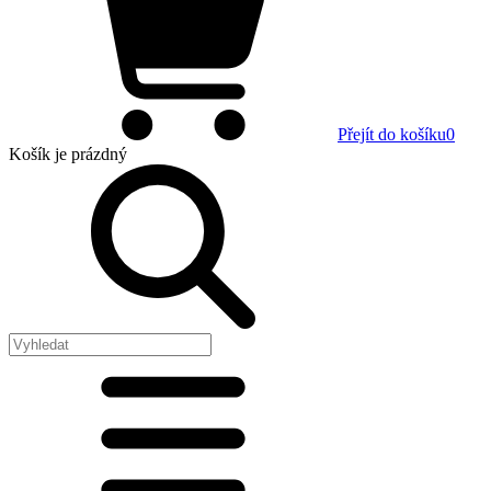
Přejít do košíku
0
Košík
je prázdný