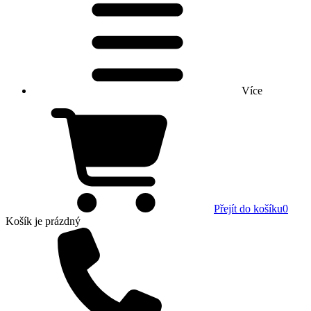
Více
Přejít do košíku
0
Košík
je prázdný