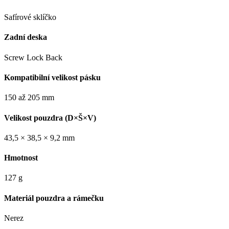
Safírové sklíčko
Zadní deska
Screw Lock Back
Kompatibilní velikost pásku
150 až 205 mm
Velikost pouzdra (D×Š×V)
43,5 × 38,5 × 9,2 mm
Hmotnost
127 g
Materiál pouzdra a rámečku
Nerez