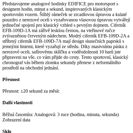
Představujeme analogové hodinky EDIFICE pro motorsport s
designem hodin, minut a sekund, inspirovaných klasickým
sportovním vozem. Štíhlý rámeček se zrcadlovou úpravou a kulaté
pouzdro z nerezové oceli s vyzařovanou vlasovou úpravou vytvářejí
jedinečné spojení pro klasický vzhled s pevným dojmem. Ciferník
EFB-109D-1A má zářivě lesklou černou, na vteřinové ručce
zvýrazněnou červeným nádechem. Modrý ciferník EFB-109D-2A a
stříbrný ciferník EFB-109D-7A mají design slunečních paprsků s
jemnými liniemi, které vyzařují ze středu. Díky masivnímu pásku z
nerezové oceli, safírovému sklíčku a voděodolnosti 10 barů jste
připraveni na vše, co vám přijde do cesty. Tento sportovní, klasický
chronograf vás během zlomku sekundy přenese z neformálního
prostředí na obchodní jednání.
Přesnost
Přesnost: ±20 sekund za měsíc
Další vlastnosti
Běžná časomíra: Analogová: 3 ruce (hodina, minuta, sekunda)
Zobrazení data
Sklo