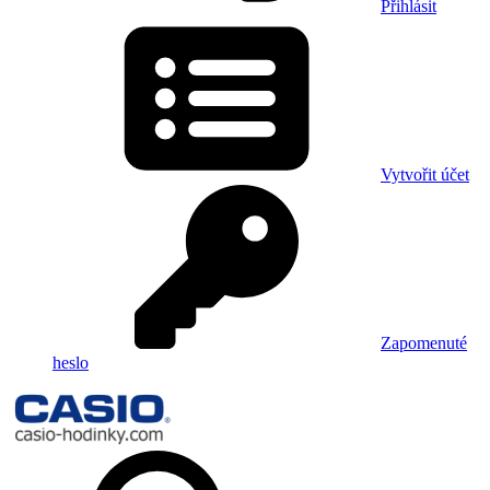
Přihlásit
Vytvořit účet
Zapomenuté
heslo