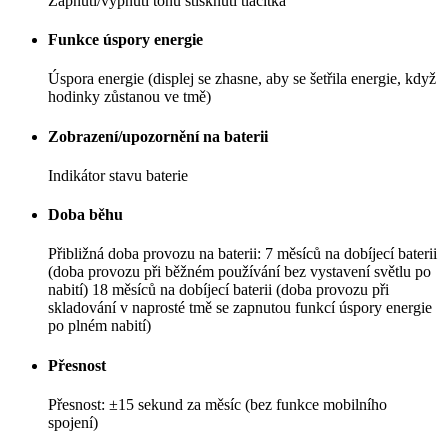
Zapnutí/vypnutí tónu stisknutí tlačítka
Funkce úspory energie
Úspora energie (displej se zhasne, aby se šetřila energie, když
hodinky zůstanou ve tmě)
Zobrazení/upozornění na baterii
Indikátor stavu baterie
Doba běhu
Přibližná doba provozu na baterii: 7 měsíců na dobíjecí baterii
(doba provozu při běžném používání bez vystavení světlu po
nabití) 18 měsíců na dobíjecí baterii (doba provozu při
skladování v naprosté tmě se zapnutou funkcí úspory energie
po plném nabití)
Přesnost
Přesnost: ±15 sekund za měsíc (bez funkce mobilního
spojení)