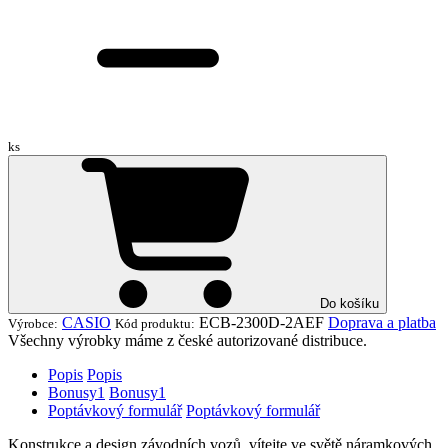
ks
Do košíku
CASIO
ECB-2300D-2AEF
Doprava a platba
Výrobce:
Kód produktu:
Všechny výrobky máme z české autorizované distribuce.
Popis
Popis
Bonusy
1
Bonusy
1
Poptávkový formulář
Poptávkový formulář
Konstrukce a design závodních vozů, vítejte ve světě náramkových