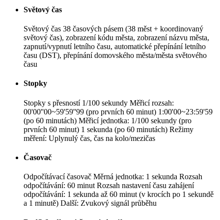
Světový čas
Světový čas 38 časových pásem (38 měst + koordinovaný
světový čas), zobrazení kódu města, zobrazení názvu města,
zapnutí/vypnutí letního času, automatické přepínání letního
času (DST), přepínání domovského města/města světového
času
Stopky
Stopky s přesností 1/100 sekundy Měřicí rozsah:
00'00''00~59'59''99 (pro prvních 60 minut) 1:00'00~23:59'59
(po 60 minutách) Měřicí jednotka: 1/100 sekundy (pro
prvních 60 minut) 1 sekunda (po 60 minutách) Režimy
měření: Uplynulý čas, čas na kolo/mezičas
Časovač
Odpočítávací časovač Měrná jednotka: 1 sekunda Rozsah
odpočítávání: 60 minut Rozsah nastavení času zahájení
odpočítávání: 1 sekunda až 60 minut (v krocích po 1 sekundě
a 1 minutě) Další: Zvukový signál průběhu