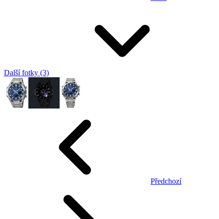
Další fotky (3)
Předchozí