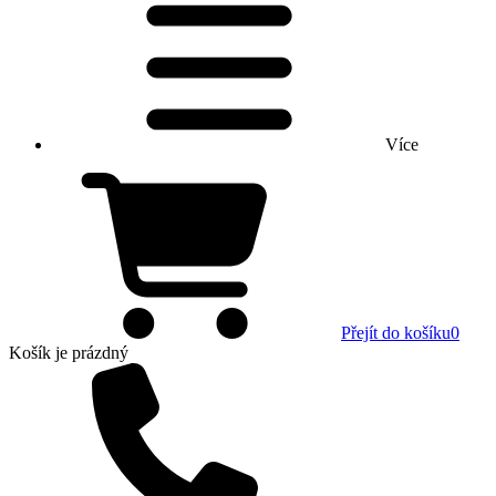
Více
Přejít do košíku
0
Košík
je prázdný