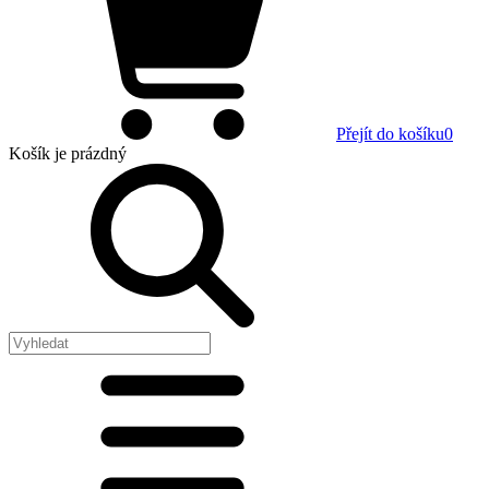
Přejít do košíku
0
Košík
je prázdný