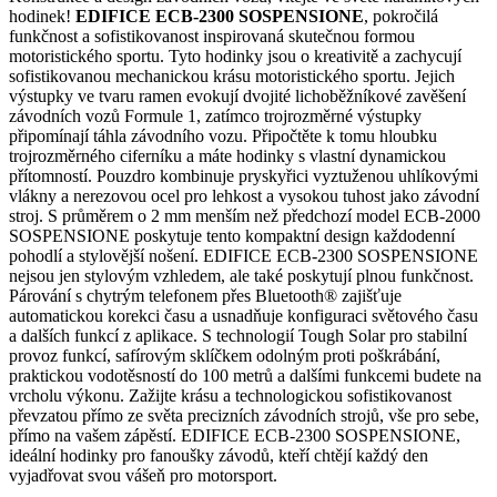
hodinek!
EDIFICE ECB-2300 SOSPENSIONE
, pokročilá
funkčnost a sofistikovanost inspirovaná skutečnou formou
motoristického sportu. Tyto hodinky jsou o kreativitě a zachycují
sofistikovanou mechanickou krásu motoristického sportu. Jejich
výstupky ve tvaru ramen evokují dvojité lichoběžníkové zavěšení
závodních vozů Formule 1, zatímco trojrozměrné výstupky
připomínají táhla závodního vozu. Připočtěte k tomu hloubku
trojrozměrného ciferníku a máte hodinky s vlastní dynamickou
přítomností. Pouzdro kombinuje pryskyřici vyztuženou uhlíkovými
vlákny a nerezovou ocel pro lehkost a vysokou tuhost jako závodní
stroj. S průměrem o 2 mm menším než předchozí model ECB-2000
SOSPENSIONE poskytuje tento kompaktní design každodenní
pohodlí a stylovější nošení. EDIFICE ECB-2300 SOSPENSIONE
nejsou jen stylovým vzhledem, ale také poskytují plnou funkčnost.
Párování s chytrým telefonem přes Bluetooth® zajišťuje
automatickou korekci času a usnadňuje konfiguraci světového času
a dalších funkcí z aplikace. S technologií Tough Solar pro stabilní
provoz funkcí, safírovým sklíčkem odolným proti poškrábání,
praktickou vodotěsností do 100 metrů a dalšími funkcemi budete na
vrcholu výkonu. Zažijte krásu a technologickou sofistikovanost
převzatou přímo ze světa precizních závodních strojů, vše pro sebe,
přímo na vašem zápěstí. EDIFICE ECB-2300 SOSPENSIONE,
ideální hodinky pro fanoušky závodů, kteří chtějí každý den
vyjadřovat svou vášeň pro motorsport.