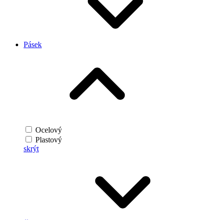
Pásek
Ocelový
Plastový
skrýt