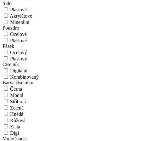
Sklo
Plastové
Akrylátové
Minerální
Pouzdro
Ocelové
Plastové
Pásek
Ocelový
Plastový
Číselník
Digitální
Kombinovaný
Barva číselníku
Černá
Modrá
Stříbrná
Zelená
Hnědá
Růžová
Zlatá
Digi
Vodotěsnost