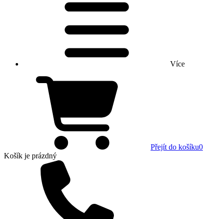
Více
Přejít do košíku
0
Košík
je prázdný