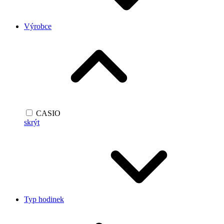
Výrobce
CASIO
skrýt
Typ hodinek