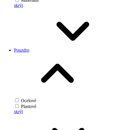
Minerální
skrýt
Pouzdro
Ocelové
Plastové
skrýt