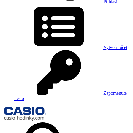
Přihlásit
Vytvořit účet
Zapomenuté
heslo