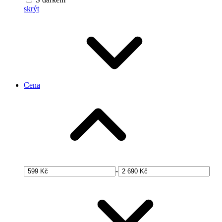
skrýt
Cena
-