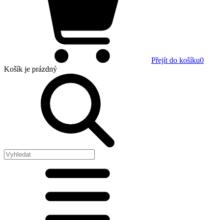
Přejít do košíku
0
Košík
je prázdný