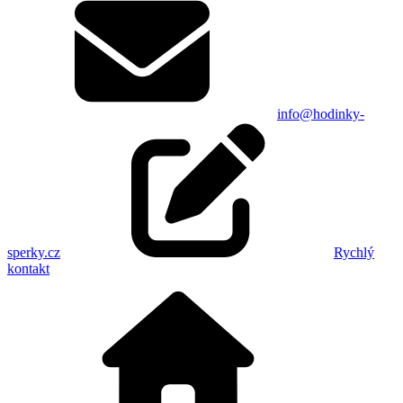
info@hodinky-
sperky.cz
Rychlý
kontakt