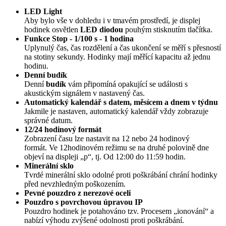
LED Light
Aby bylo vše v dohledu i v tmavém prostředí, je displej
hodinek osvětlen
LED diodou
pouhým stisknutím tlačítka.
Funkce Stop - 1/100 s - 1 hodina
Uplynulý čas, čas rozdělení a čas ukončení se měří s přesností
na stotiny sekundy. Hodinky mají měřící kapacitu až jednu
hodinu.
Denní budík
Denní
budík
vám připomíná opakující se události s
akustickým signálem v nastavený čas.
Automatický kalendář s datem, měsícem a dnem v týdnu
Jakmile je nastaven, automatický kalendář vždy zobrazuje
správné datum.
12/24 hodinový formát
Zobrazení času lze nastavit na 12 nebo 24 hodinový
formát. Ve 12hodinovém režimu se na druhé polovině dne
objeví na displeji „p“, tj. Od 12:00 do 11:59 hodin.
Minerální sklo
Tvrdé minerální sklo odolné proti poškrábání chrání hodinky
před nevzhledným poškozením.
Pevné pouzdro z nerezové oceli
Pouzdro s povrchovou úpravou IP
Pouzdro hodinek je potahováno tzv. Procesem „ionování“ a
nabízí výhodu zvýšené odolnosti proti poškrábání.