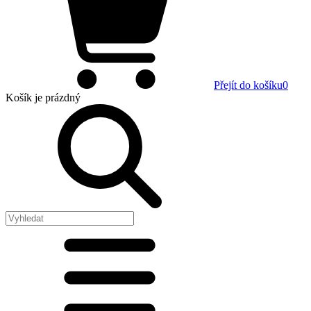
Přejít do košíku
0
Košík
je prázdný