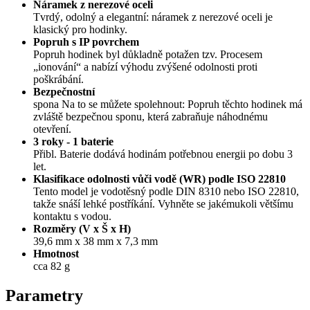
Náramek z nerezové oceli
Tvrdý, odolný a elegantní: náramek z nerezové oceli je
klasický pro hodinky.
Popruh s IP povrchem
Popruh hodinek byl důkladně potažen tzv. Procesem
„ionování“ a nabízí výhodu zvýšené odolnosti proti
poškrábání.
Bezpečnostní
spona Na to se můžete spolehnout: Popruh těchto hodinek má
zvláště bezpečnou sponu, která zabraňuje náhodnému
otevření.
3 roky - 1 baterie
Přibl. Baterie dodává hodinám potřebnou energii po dobu 3
let.
Klasifikace odolnosti vůči vodě (WR) podle ISO 22810
Tento model je vodotěsný podle DIN 8310 nebo ISO 22810,
takže snáší lehké postříkání. Vyhněte se jakémukoli většímu
kontaktu s vodou.
Rozměry (V x Š x H)
39,6 mm x 38 mm x 7,3 mm
Hmotnost
cca 82 g
Parametry