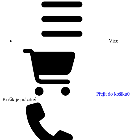
Více
Přejít do košíku
0
Košík
je prázdný