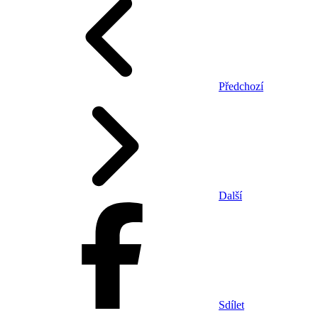
Předchozí
Další
Sdílet