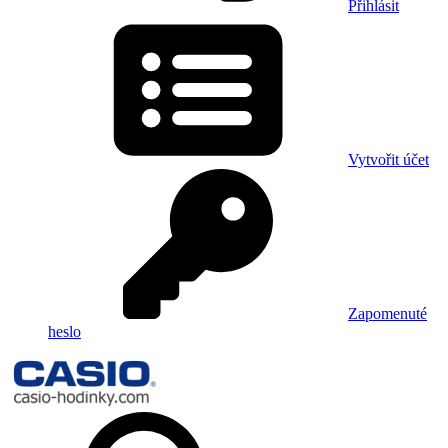
Přihlásit
Vytvořit účet
Zapomenuté
heslo