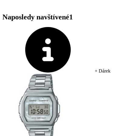
Naposledy navštívené
1
+ Dárek