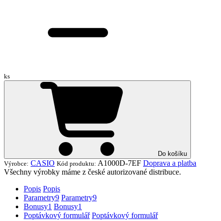
ks
Do košíku
CASIO
A1000D-7EF
Doprava a platba
Výrobce:
Kód produktu:
Všechny výrobky máme z české autorizované distribuce.
Popis
Popis
Parametry
9
Parametry
9
Bonusy
1
Bonusy
1
Poptávkový formulář
Poptávkový formulář