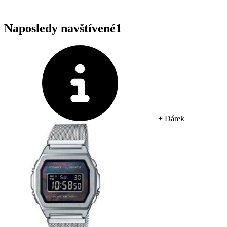
Naposledy navštívené
1
+ Dárek