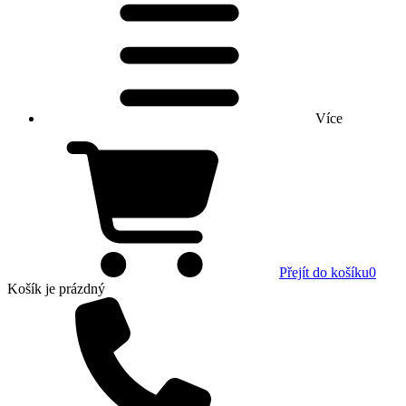
Více
Přejít do košíku
0
Košík
je prázdný