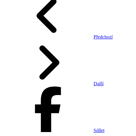
Předchozí
Další
Sdílet