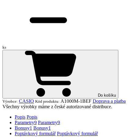
ks
Do košíku
CASIO
A1000M-1BEF
Doprava a platba
Výrobce:
Kód produktu:
Všechny výrobky máme z české autorizované distribuce.
Popis
Popis
Parametry
9
Parametry
9
Bonusy
1
Bonusy
1
Poptávkový formulář
Poptávkový formulář