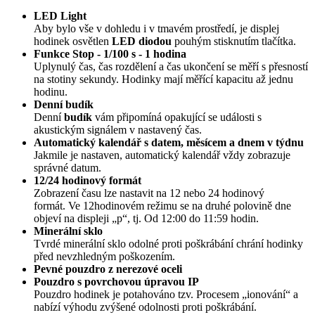
LED Light
Aby bylo vše v dohledu i v tmavém prostředí, je displej
hodinek osvětlen
LED diodou
pouhým stisknutím tlačítka.
Funkce Stop - 1/100 s - 1 hodina
Uplynulý čas, čas rozdělení a čas ukončení se měří s přesností
na stotiny sekundy. Hodinky mají měřící kapacitu až jednu
hodinu.
Denní budík
Denní
budík
vám připomíná opakující se události s
akustickým signálem v nastavený čas.
Automatický kalendář s datem, měsícem a dnem v týdnu
Jakmile je nastaven, automatický kalendář vždy zobrazuje
správné datum.
12/24 hodinový formát
Zobrazení času lze nastavit na 12 nebo 24 hodinový
formát. Ve 12hodinovém režimu se na druhé polovině dne
objeví na displeji „p“, tj. Od 12:00 do 11:59 hodin.
Minerální sklo
Tvrdé minerální sklo odolné proti poškrábání chrání hodinky
před nevzhledným poškozením.
Pevné pouzdro z nerezové oceli
Pouzdro s povrchovou úpravou IP
Pouzdro hodinek je potahováno tzv. Procesem „ionování“ a
nabízí výhodu zvýšené odolnosti proti poškrábání.