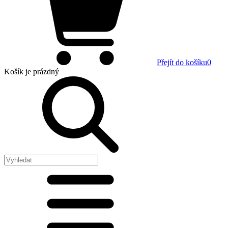
Přejít do košíku
0
Košík
je prázdný