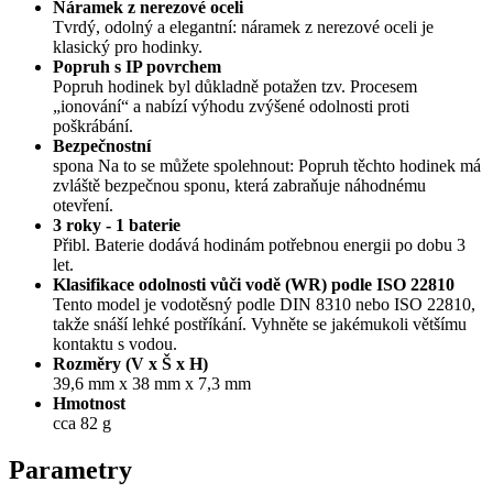
Náramek z nerezové oceli
Tvrdý, odolný a elegantní: náramek z nerezové oceli je
klasický pro hodinky.
Popruh s IP povrchem
Popruh hodinek byl důkladně potažen tzv. Procesem
„ionování“ a nabízí výhodu zvýšené odolnosti proti
poškrábání.
Bezpečnostní
spona Na to se můžete spolehnout: Popruh těchto hodinek má
zvláště bezpečnou sponu, která zabraňuje náhodnému
otevření.
3 roky - 1 baterie
Přibl. Baterie dodává hodinám potřebnou energii po dobu 3
let.
Klasifikace odolnosti vůči vodě (WR) podle ISO 22810
Tento model je vodotěsný podle DIN 8310 nebo ISO 22810,
takže snáší lehké postříkání. Vyhněte se jakémukoli většímu
kontaktu s vodou.
Rozměry (V x Š x H)
39,6 mm x 38 mm x 7,3 mm
Hmotnost
cca 82 g
Parametry