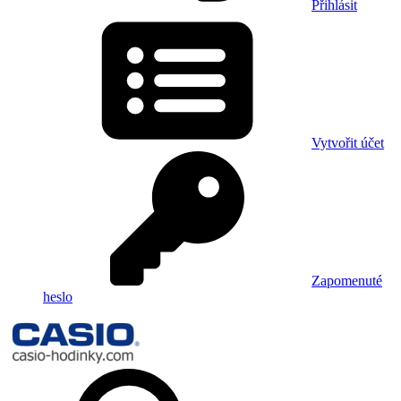
Přihlásit
Vytvořit účet
Zapomenuté
heslo