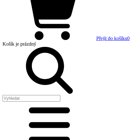
Přejít do košíku
0
Košík
je prázdný