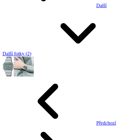
Další
Další fotky (2)
Předchozí