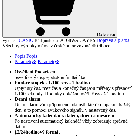
Do košíku
CASIO
A168WA-3AYES
Doprava a platba
Výrobce:
Kód produktu:
Všechny výrobky máme z české autorizované distribuce.
Popis
Popis
Parametry
8
Parametry
8
Osvětlení Podsvícení
osvětlí celý displej stisknutím tlačítka.
Funkce stopek - 1/100 sec. - 1 hodina
Uplynulý čas, mezičas a konečný čas jsou měřeny s přesností
1/100 sekundy. Hodinky dokážou měřit časy až 1 hodinu.
Denní alarm
Denní alarm vám připomene události, které se opakují každý
den, a to pomocí zvukového signálu v nastavený čas.
Automatický kalendář s datem, dnem a měsícem
Po nastavení automatický kalendář vždy zobrazuje správné
datum.
12/24hodinový formát