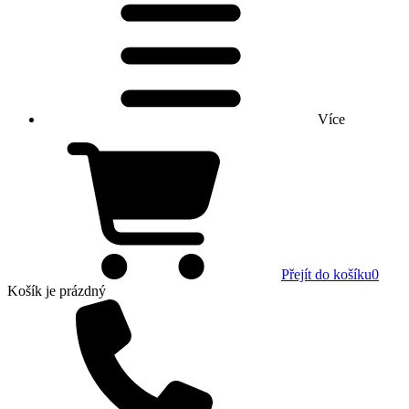
Více
Přejít do košíku
0
Košík
je prázdný