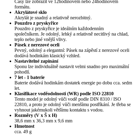
Časy lze zobrazit ve 12hodinovém nebo 24hodinovém
formátu.
Akrylátové sklo
Akrylát je snadný a relativně nerozbitný.
Pouzdro z pryskyřice
Pouzdro z pryskyřice je ideálním každodenním
společníkem. Je odolný, lehký a relativně necitlivý na chlad,
teplo nebo jiné vnější vlivy.
Pásek z nerezové oceli
Pevný, odolný a elegantní: Pásek na zápěstí z nerezové oceli
dodává hodinkám klasický vzhled.
Nastavitelné zapínání
Sponu lze individuálně nastavit velmi snadno pro maximální
pohodlí.
7 let - 1 baterie
Baterie dodává hodinkám dostatek energie po dobu cca. sedm
let.
Klasifikace voděodolnosti (WR) podle ISO 22810
Tento model je odolný vůči vodě podle DIN 8310 / ISO
22810, a proto je odolný vůči menšímu postříkání. Je třeba se
vyhnout jakémukoli většímu kontaktu s vodou.
Rozměry (V x Š x H)
38,6 mm x 36,3 mm x 9,6 mm
Hmotnost
cca. 49 g