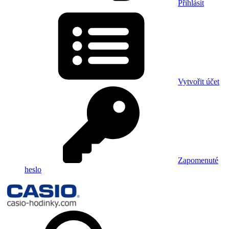
Přihlásit
Vytvořit účet
Zapomenuté
heslo