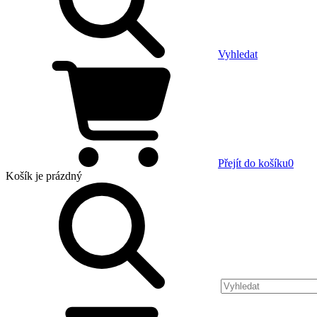
Vyhledat
Přejít do košíku
0
Košík
je prázdný