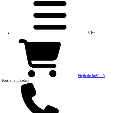
Více
Přejít do košíku
0
Košík
je prázdný