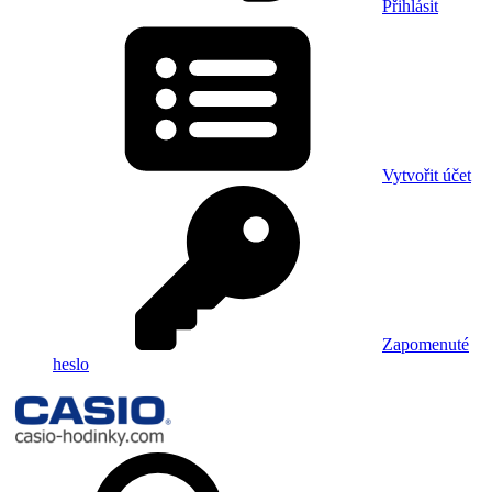
Přihlásit
Vytvořit účet
Zapomenuté
heslo