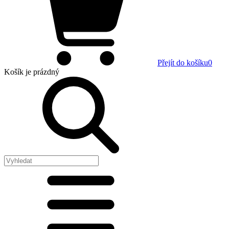
Přejít do košíku
0
Košík
je prázdný