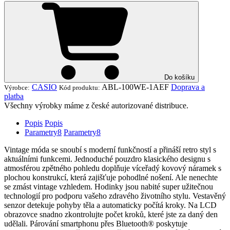
Do košíku
CASIO
ABL-100WE-1AEF
Doprava a
Výrobce:
Kód produktu:
platba
Všechny výrobky máme z české autorizované distribuce.
Popis
Popis
Parametry
8
Parametry
8
Vintage móda se snoubí s moderní funkčností a přináší retro styl s
aktuálními funkcemi. Jednoduché pouzdro klasického designu s
atmosférou zpětného pohledu doplňuje víceřadý kovový náramek s
plochou konstrukcí, která zajišťuje pohodlné nošení. Ale nenechte
se zmást vintage vzhledem. Hodinky jsou nabité super užitečnou
technologií pro podporu vašeho zdravého životního stylu. Vestavěný
senzor detekuje pohyby těla a automaticky počítá kroky. Na LCD
obrazovce snadno zkontrolujte počet kroků, které jste za daný den
udělali. Párování smartphonu přes Bluetooth® poskytuje