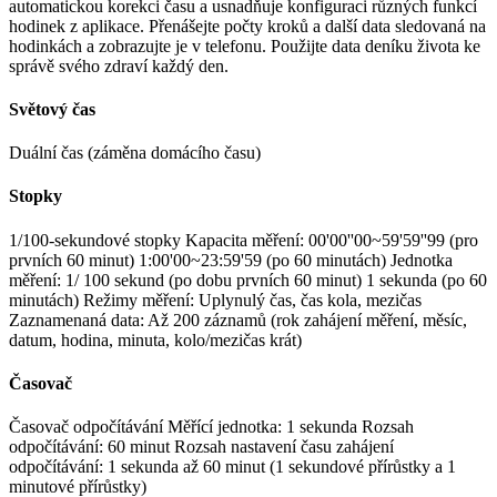
automatickou korekci času a usnadňuje konfiguraci různých funkcí
hodinek z aplikace. Přenášejte počty kroků a další data sledovaná na
hodinkách a zobrazujte je v telefonu. Použijte data deníku života ke
správě svého zdraví každý den.
Světový čas
Duální čas (záměna domácího času)
Stopky
1/100-sekundové stopky Kapacita měření: 00'00''00~59'59''99 (pro
prvních 60 minut) 1:00'00~23:59'59 (po 60 minutách) Jednotka
měření: 1/ 100 sekund (po dobu prvních 60 minut) 1 sekunda (po 60
minutách) Režimy měření: Uplynulý čas, čas kola, mezičas
Zaznamenaná data: Až 200 záznamů (rok zahájení měření, měsíc,
datum, hodina, minuta, kolo/mezičas krát)
Časovač
Časovač odpočítávání Měřící jednotka: 1 sekunda Rozsah
odpočítávání: 60 minut Rozsah nastavení času zahájení
odpočítávání: 1 sekunda až 60 minut (1 sekundové přírůstky a 1
minutové přírůstky)