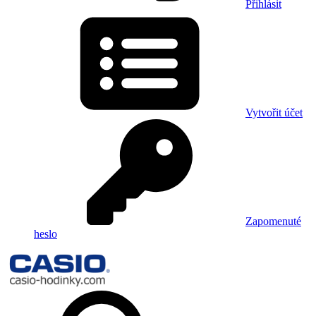
Přihlásit
Vytvořit účet
Zapomenuté
heslo