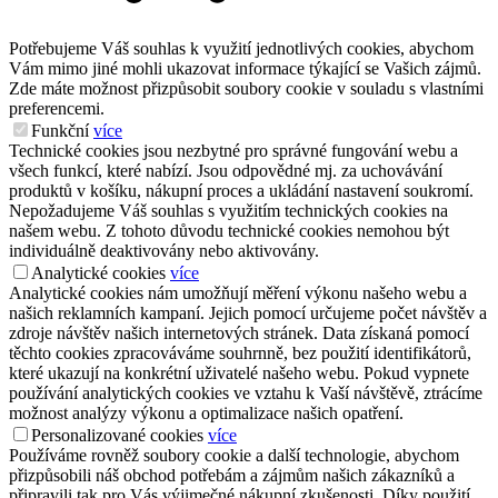
Potřebujeme Váš souhlas k využití jednotlivých cookies, abychom
Vám mimo jiné mohli ukazovat informace týkající se Vašich zájmů.
Zde máte možnost přizpůsobit soubory cookie v souladu s vlastními
preferencemi.
Funkční
více
Technické cookies jsou nezbytné pro správné fungování webu a
všech funkcí, které nabízí. Jsou odpovědné mj. za uchovávání
produktů v košíku, nákupní proces a ukládání nastavení soukromí.
Nepožadujeme Váš souhlas s využitím technických cookies na
našem webu. Z tohoto důvodu technické cookies nemohou být
individuálně deaktivovány nebo aktivovány.
Analytické cookies
více
Analytické cookies nám umožňují měření výkonu našeho webu a
našich reklamních kampaní. Jejich pomocí určujeme počet návštěv a
zdroje návštěv našich internetových stránek. Data získaná pomocí
těchto cookies zpracováváme souhrnně, bez použití identifikátorů,
které ukazují na konkrétní uživatelé našeho webu. Pokud vypnete
používání analytických cookies ve vztahu k Vaší návštěvě, ztrácíme
možnost analýzy výkonu a optimalizace našich opatření.
Personalizované cookies
více
Používáme rovněž soubory cookie a další technologie, abychom
přizpůsobili náš obchod potřebám a zájmům našich zákazníků a
připravili tak pro Vás výjimečné nákupní zkušenosti. Díky použití