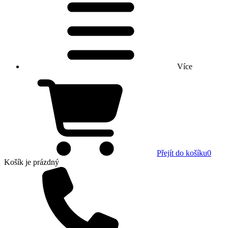
Více
Přejít do košíku
0
Košík
je prázdný