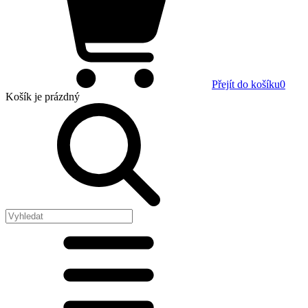
Přejít do košíku
0
Košík
je prázdný