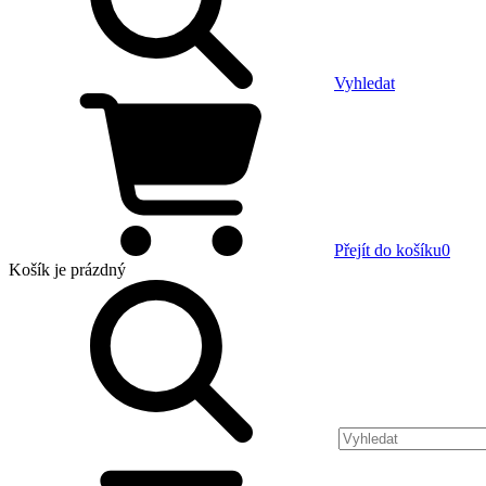
Vyhledat
Přejít do košíku
0
Košík
je prázdný