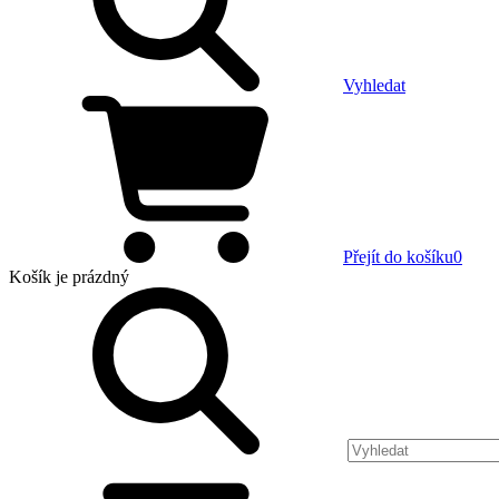
Vyhledat
Přejít do košíku
0
Košík
je prázdný