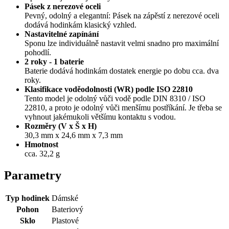
Pásek z nerezové oceli
Pevný, odolný a elegantní: Pásek na zápěstí z nerezové oceli
dodává hodinkám klasický vzhled.
Nastavitelné zapínání
Sponu lze individuálně nastavit velmi snadno pro maximální
pohodlí.
2 roky - 1 baterie
Baterie dodává hodinkám dostatek energie po dobu cca. dva
roky.
Klasifikace voděodolnosti (WR) podle ISO 22810
Tento model je odolný vůči vodě podle DIN 8310 / ISO
22810, a proto je odolný vůči menšímu postříkání. Je třeba se
vyhnout jakémukoli většímu kontaktu s vodou.
Rozměry (V x Š x H)
30,3 mm x 24,6 mm x 7,3 mm
Hmotnost
cca. 32,2 g
Parametry
Typ hodinek
Dámské
Pohon
Bateriový
Sklo
Plastové