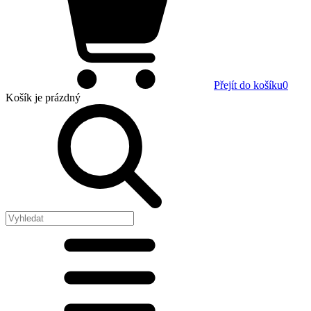
Přejít do košíku
0
Košík
je prázdný