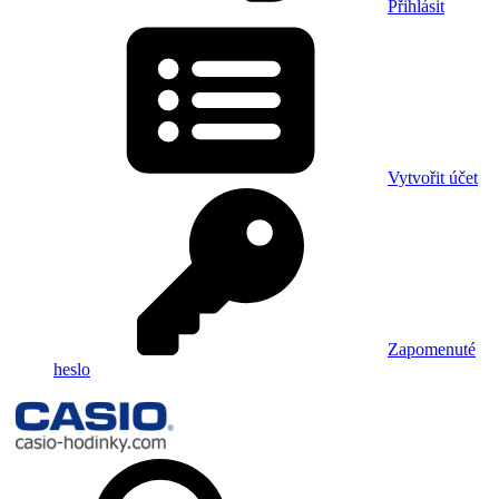
Přihlásit
Vytvořit účet
Zapomenuté
heslo