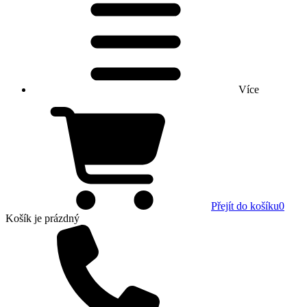
Více
Přejít do košíku
0
Košík
je prázdný