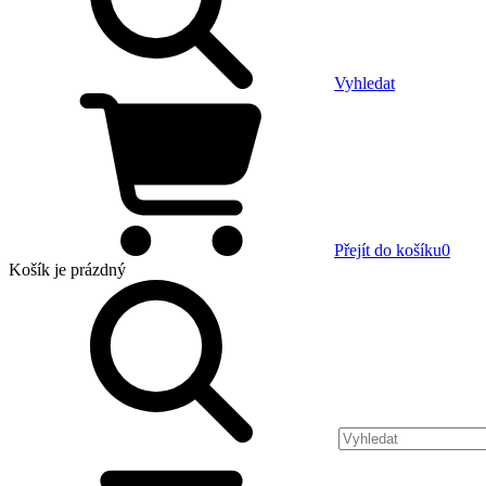
Vyhledat
Přejít do košíku
0
Košík
je prázdný