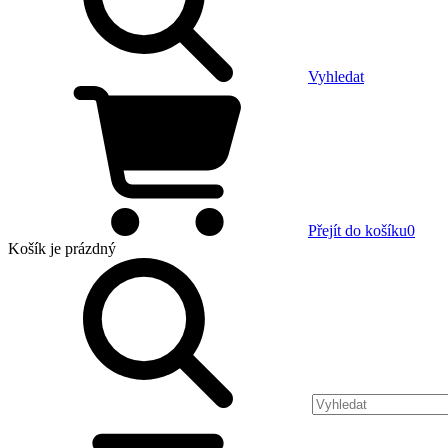
Vyhledat
Přejít do košíku
0
Košík
je prázdný