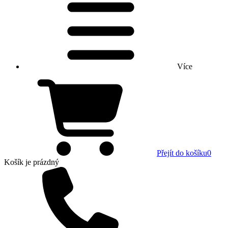
Více
Přejít do košíku
0
Košík
je prázdný