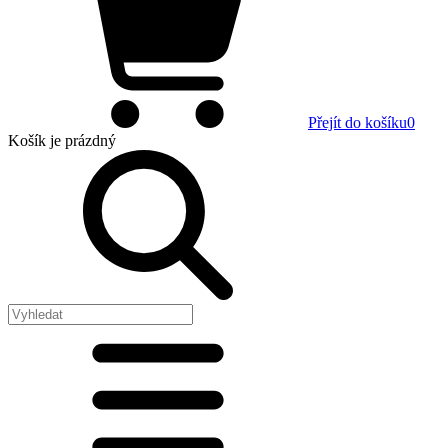
Přejít do košíku
0
Košík
je prázdný