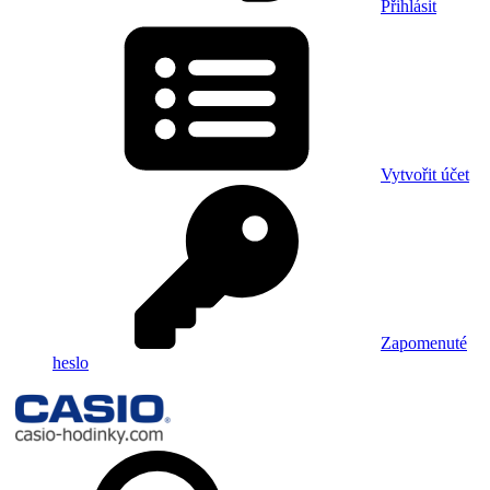
Přihlásit
Vytvořit účet
Zapomenuté
heslo