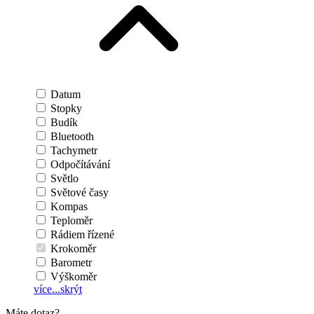
Datum
Stopky
Budík
Bluetooth
Tachymetr
Odpočítávání
Světlo
Světové časy
Kompas
Teploměr
Rádiem řízené
Krokoměr
Barometr
Výškoměr
více...
skrýt
Máte dotaz?