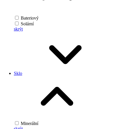
Bateriový
Solární
skrýt
Sklo
Minerální
skrýt