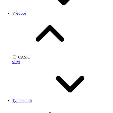
Výrobce
CASIO
skrýt
Typ hodinek