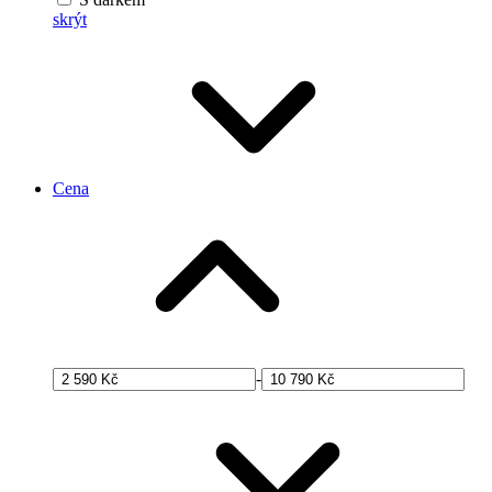
skrýt
Cena
-