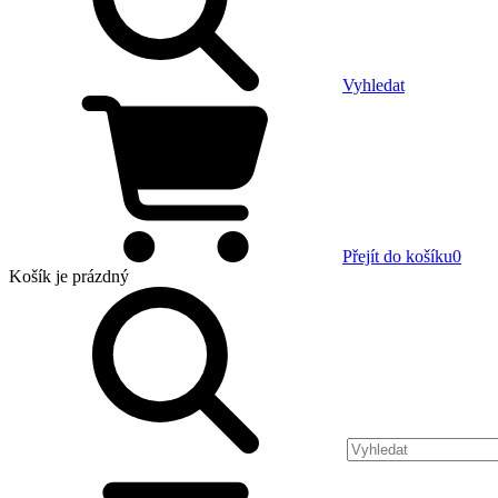
Vyhledat
Přejít do košíku
0
Košík
je prázdný