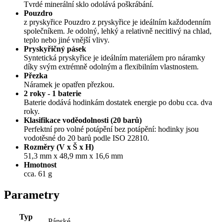
Tvrdé minerální sklo odolává poškrábání.
Pouzdro
z pryskyřice Pouzdro z pryskyřice je ideálním každodenním
společníkem. Je odolný, lehký a relativně necitlivý na chlad,
teplo nebo jiné vnější vlivy.
Pryskyřičný pásek
Syntetická pryskyřice je ideálním materiálem pro náramky
díky svým extrémně odolným a flexibilním vlastnostem.
Přezka
Náramek je opatřen přezkou.
2 roky - 1 baterie
Baterie dodává hodinkám dostatek energie po dobu cca. dva
roky.
Klasifikace voděodolnosti (20 barů)
Perfektní pro volné potápění bez potápění: hodinky jsou
vodotěsné do 20 barů podle ISO 22810.
Rozměry (V x Š x H)
51,3 mm x 48,9 mm x 16,6 mm
Hmotnost
cca. 61 g
Parametry
Typ
Pánské