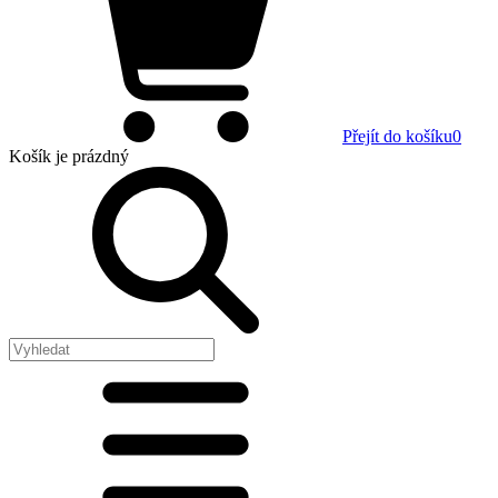
Přejít do košíku
0
Košík
je prázdný