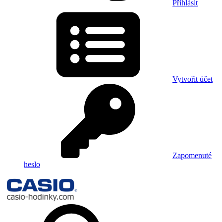
Přihlásit
Vytvořit účet
Zapomenuté
heslo