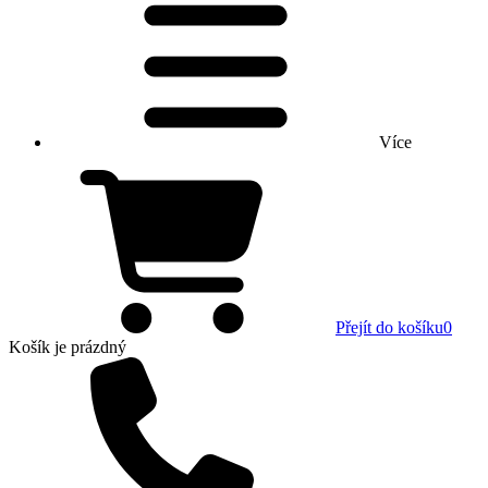
Více
Přejít do košíku
0
Košík
je prázdný