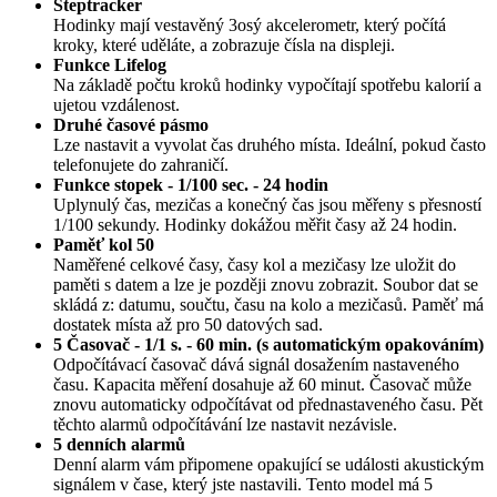
Steptracker
Hodinky mají vestavěný 3osý akcelerometr, který počítá
kroky, které uděláte, a zobrazuje čísla na displeji.
Funkce Lifelog
Na základě počtu kroků hodinky vypočítají spotřebu kalorií a
ujetou vzdálenost.
Druhé časové pásmo
Lze nastavit a vyvolat čas druhého místa. Ideální, pokud často
telefonujete do zahraničí.
Funkce stopek - 1/100 sec. - 24 hodin
Uplynulý čas, mezičas a konečný čas jsou měřeny s přesností
1/100 sekundy. Hodinky dokážou měřit časy až 24 hodin.
Paměť kol 50
Naměřené celkové časy, časy kol a mezičasy lze uložit do
paměti s datem a lze je později znovu zobrazit. Soubor dat se
skládá z: datumu, součtu, času na kolo a mezičasů. Paměť má
dostatek místa až pro 50 datových sad.
5 Časovač - 1/1 s. - 60 min. (s automatickým opakováním)
Odpočítávací časovač dává signál dosažením nastaveného
času. Kapacita měření dosahuje až 60 minut. Časovač může
znovu automaticky odpočítávat od přednastaveného času. Pět
těchto alarmů odpočítávání lze nastavit nezávisle.
5 denních alarmů
Denní alarm vám připomene opakující se události akustickým
signálem v čase, který jste nastavili. Tento model má 5