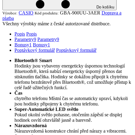
Do košíku
CASIO
GBA-900UU-3AER
Doprava a
Výrobce:
Kód produktu:
platba
Všechny výrobky máme z české autorizované distribuce.
Popis
Popis
Parametry
9
Parametry
9
Bonusy
1
Bonusy
1
Poptávkový formulář
Poptávkový formulář
Bluetooth® Smart
Hodinky jsou vybaveny energeticky úspornou technologií
Bluetooth®, která nabízí energeticky úsporný přenos dat
stisknutím tlačítka. Hodinky se dokážou připojit k chytrému
telefonu bezdrátově přes Bluetooth®, což umožňuje přístup k
celé řadě užitečných funkcí.
Čas
chytrého telefonu Místní čas se automaticky upraví, kdykoli
jsou hodinky připojeny k chytrému telefonu.
Super-Automatické LED světlo
Pokud okolní světlo pohasne, otočením zápěstí se displej
hodinek osvítí obzvláště jasně a barevně.
Nárazuvzdorná
Nárazuvzdorná konstrukce chrání před nárazy a vibracemi.