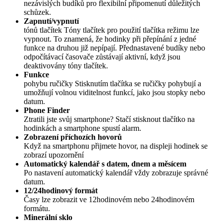
nezávislých budíků pro flexibilní připomenutí důležitých
schůzek.
Zapnutí/vypnutí
tónů tlačítek Tóny tlačítek pro použití tlačítka režimu lze
vypnout. To znamená, že hodinky při přepínání z jedné
funkce na druhou již nepípají. Přednastavené budíky nebo
odpočítávací časovače zůstávají aktivní, když jsou
deaktivovány tóny tlačítek.
Funkce
pohybu ručičky Stisknutím tlačítka se ručičky pohybují a
umožňují volnou viditelnost funkcí, jako jsou stopky nebo
datum.
Phone Finder
Ztratili jste svůj smartphone? Stačí stisknout tlačítko na
hodinkách a smartphone spustí alarm.
Zobrazení příchozích hovorů
Když na smartphonu přijmete hovor, na displeji hodinek se
zobrazí upozornění
Automatický kalendář s datem, dnem a měsícem
Po nastavení automatický kalendář vždy zobrazuje správné
datum.
12/24hodinový formát
Časy lze zobrazit ve 12hodinovém nebo 24hodinovém
formátu.
Minerální sklo