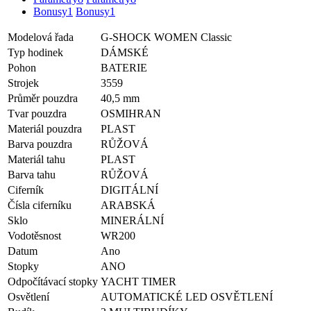
Bonusy
1
Bonusy
1
Modelová řada
G-SHOCK WOMEN Classic
Typ hodinek
DÁMSKÉ
Pohon
BATERIE
Strojek
3559
Průměr pouzdra
40,5 mm
Tvar pouzdra
OSMIHRAN
Materiál pouzdra
PLAST
Barva pouzdra
RŮŽOVÁ
Materiál tahu
PLAST
Barva tahu
RŮŽOVÁ
Ciferník
DIGITÁLNÍ
Čísla ciferníku
ARABSKÁ
Sklo
MINERÁLNÍ
Vodotěsnost
WR200
Datum
Ano
Stopky
ANO
Odpočítávací stopky
YACHT TIMER
Osvětlení
AUTOMATICKÉ LED OSVĚTLENÍ