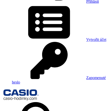
Přihlásit
Vytvořit účet
Zapomenuté
heslo