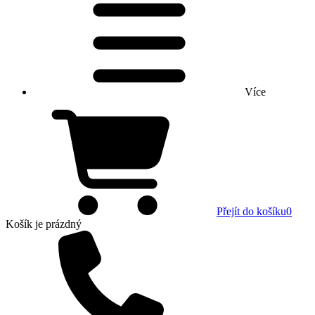
Více
Přejít do košíku
0
Košík
je prázdný