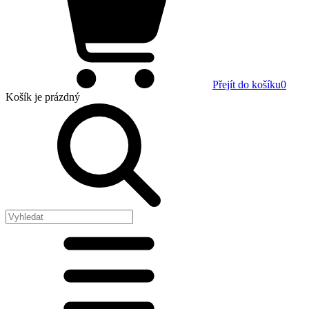
Přejít do košíku
0
Košík
je prázdný