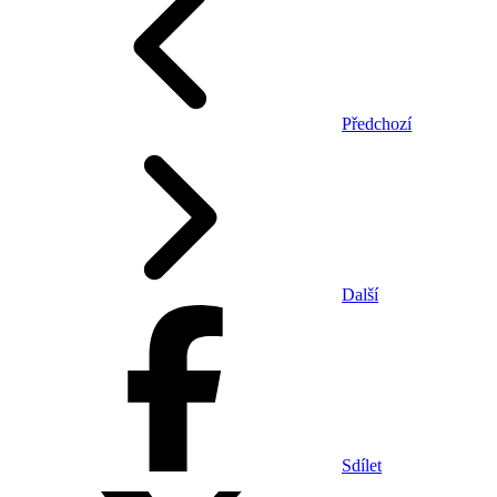
Předchozí
Další
Sdílet