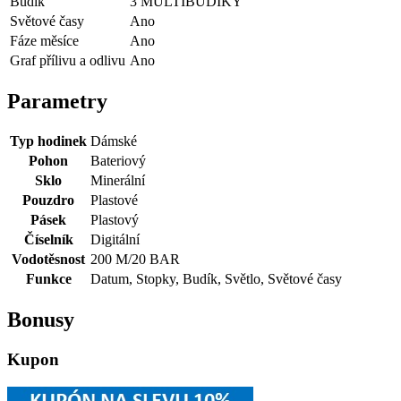
Budík
3 MULTIBUDÍKY
Světové časy
Ano
Fáze měsíce
Ano
Graf přílivu a odlivu
Ano
Parametry
Typ hodinek
Dámské
Pohon
Bateriový
Sklo
Minerální
Pouzdro
Plastové
Pásek
Plastový
Číselník
Digitální
Vodotěsnost
200 M/20 BAR
Funkce
Datum, Stopky, Budík, Světlo, Světové časy
Bonusy
Kupon