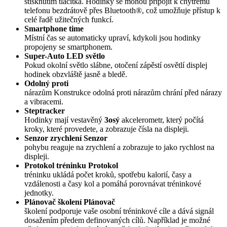
stisknutím tlačítka. Hodinky se mohou připojit k chytrému
telefonu bezdrátově přes Bluetooth®, což umožňuje přístup k
celé řadě užitečných funkcí.
Smartphone time
Místní čas se automaticky upraví, kdykoli jsou hodinky
propojeny se smartphonem.
Super-Auto LED světlo
Pokud okolní světlo slábne, otočení zápěstí osvětlí displej
hodinek obzvláště jasně a bledě.
Odolný proti
nárazům Konstrukce odolná proti nárazům chrání před nárazy
a vibracemi.
Steptracker
Hodinky mají vestavěný
3osý
akcelerometr, který počítá
kroky, které provedete, a zobrazuje čísla na displeji.
Senzor zrychlení Senzor
pohybu reaguje na zrychlení a zobrazuje to jako rychlost na
displeji.
Protokol tréninku Protokol
tréninku ukládá počet kroků, spotřebu kalorií, časy a
vzdálenosti a časy kol a pomáhá porovnávat tréninkové
jednotky.
Plánovač školení Plánovač
školení podporuje vaše osobní tréninkové cíle a dává signál
dosažením předem definovaných cílů. Například je možné