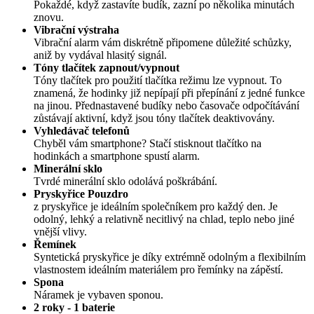
Pokaždé, když zastavíte budík, zazní po několika minutách
znovu.
Vibrační výstraha
Vibrační alarm vám diskrétně připomene důležité schůzky,
aniž by vydával hlasitý signál.
Tóny tlačítek zapnout/vypnout
Tóny tlačítek pro použití tlačítka režimu lze vypnout. To
znamená, že hodinky již nepípají při přepínání z jedné funkce
na jinou. Přednastavené budíky nebo časovače odpočítávání
zůstávají aktivní, když jsou tóny tlačítek deaktivovány.
Vyhledávač telefonů
Chyběl vám smartphone? Stačí stisknout tlačítko na
hodinkách a smartphone spustí alarm.
Minerální sklo
Tvrdé minerální sklo odolává poškrábání.
Pryskyřice Pouzdro
z pryskyřice je ideálním společníkem pro každý den. Je
odolný, lehký a relativně necitlivý na chlad, teplo nebo jiné
vnější vlivy.
Řemínek
Syntetická pryskyřice je díky extrémně odolným a flexibilním
vlastnostem ideálním materiálem pro řemínky na zápěstí.
Spona
Náramek je vybaven sponou.
2 roky - 1 baterie