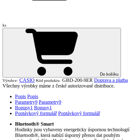
ks
Do košíku
CASIO
GBD-200-9ER
Doprava a platba
Výrobce:
Kód produktu:
Všechny výrobky máme z české autorizované distribuce.
Popis
Popis
Parametry
9
Parametry
9
Bonusy
1
Bonusy
1
Poptávkový formulář
Poptávkový formulář
Bluetooth® Smart
Hodinky jsou vybaveny energeticky úspornou technologií
Bluetooth®, která nabízí úsporný přenos dat pouhým