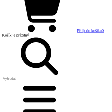
Přejít do košíku
0
Košík
je prázdný