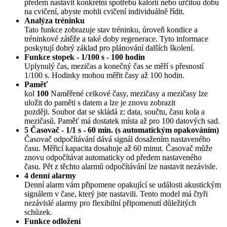
předem nastavit konkrétní spotřebu kalorií nebo určitou dobu
na cvičení, abyste mohli cvičení individuálně řídit.
Analýza tréninku
Tato funkce zobrazuje stav tréninku, úroveň kondice a
tréninkové zátěže a také doby regenerace. Tyto informace
poskytují dobrý základ pro plánování dalších školení.
Funkce stopek - 1/100 s - 100 hodin
Uplynulý čas, mezičas a konečný čas se měří s přesností
1/100 s. Hodinky mohou měřit časy až 100 hodin.
Paměť
kol
100
Naměřené celkové časy, mezičasy a mezičasy lze
uložit do paměti s datem a lze je znovu zobrazit
později. Soubor dat se skládá z: data, součtu, času kola a
mezičasů. Paměť má dostatek místa až pro 100 datových sad.
5 Časovač - 1/1 s - 60 min. (s automatickým opakováním)
Časovač odpočítávání dává signál dosažením nastaveného
času. Měřicí kapacita dosahuje až 60 minut. Časovač může
znovu odpočítávat automaticky od předem nastaveného
času. Pět z těchto alarmů odpočítávání lze nastavit nezávisle.
4 denní alarmy
Denní alarm vám připomene opakující se události akustickým
signálem v čase, který jste nastavili. Tento model má čtyři
nezávislé alarmy pro flexibilní připomenutí důležitých
schůzek.
Funkce odložení