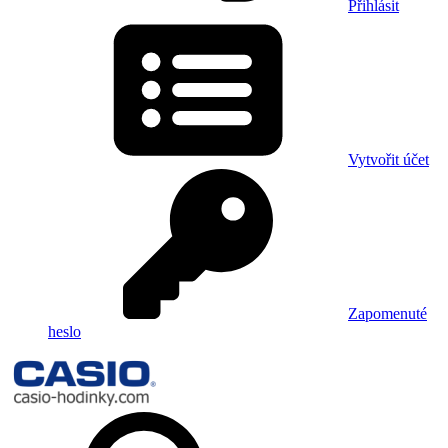
Přihlásit
Vytvořit účet
Zapomenuté
heslo