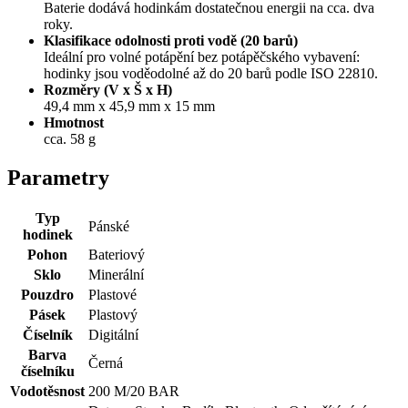
Baterie dodává hodinkám dostatečnou energii na cca. dva
roky.
Klasifikace odolnosti proti vodě (20 barů)
Ideální pro volné potápění bez potápěčského vybavení:
hodinky jsou voděodolné až do 20 barů podle ISO 22810.
Rozměry (V x Š x H)
49,4 mm x 45,9 mm x 15 mm
Hmotnost
cca. 58 g
Parametry
Typ
Pánské
hodinek
Pohon
Bateriový
Sklo
Minerální
Pouzdro
Plastové
Pásek
Plastový
Číselník
Digitální
Barva
Černá
číselníku
Vodotěsnost
200 M/20 BAR