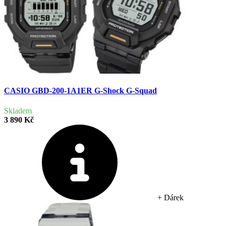
CASIO GBD-200-1A1ER G-Shock G-Squad
Skladem
3 890 Kč
+ Dárek