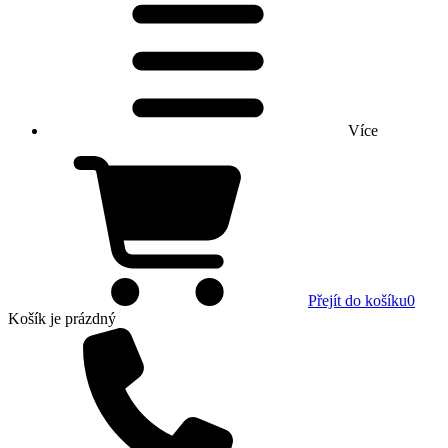
Více
Přejít do košíku
0
Košík
je prázdný