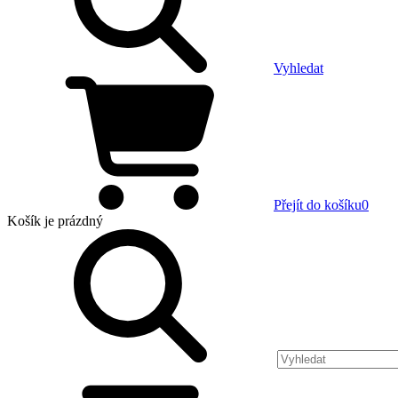
Vyhledat
Přejít do košíku
0
Košík
je prázdný