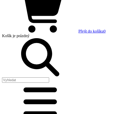
Přejít do košíku
0
Košík
je prázdný