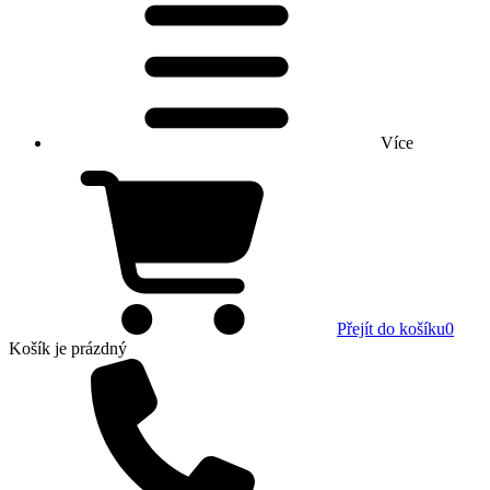
Více
Přejít do košíku
0
Košík
je prázdný