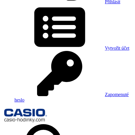
Přihlásit
Vytvořit účet
Zapomenuté
heslo