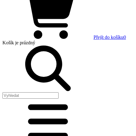
Přejít do košíku
0
Košík
je prázdný