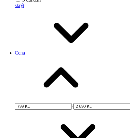
skrýt
Cena
-