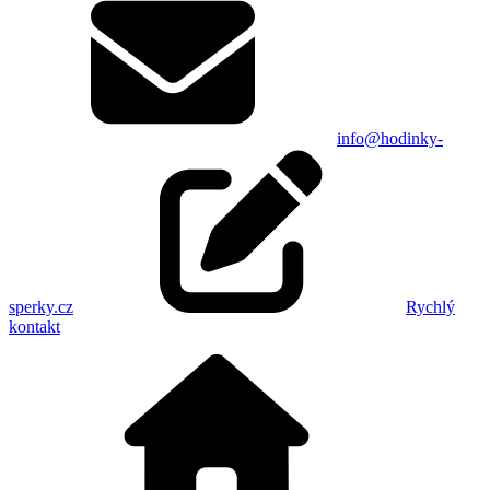
info@hodinky-
sperky.cz
Rychlý
kontakt