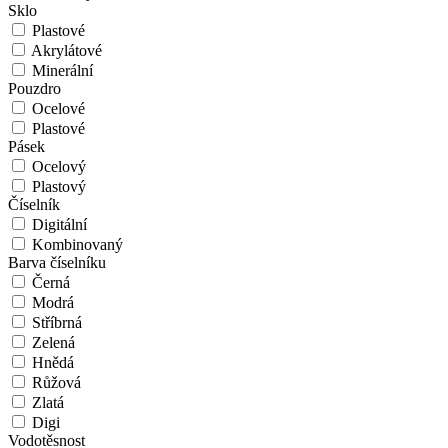
Sklo
Plastové
Akrylátové
Minerální
Pouzdro
Ocelové
Plastové
Pásek
Ocelový
Plastový
Číselník
Digitální
Kombinovaný
Barva číselníku
Černá
Modrá
Stříbrná
Zelená
Hnědá
Růžová
Zlatá
Digi
Vodotěsnost