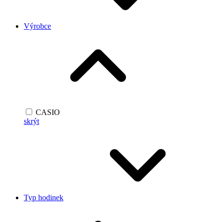
Výrobce
CASIO
skrýt
Typ hodinek