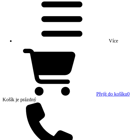
Více
Přejít do košíku
0
Košík
je prázdný