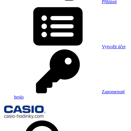
Přihlásit
Vytvořit účet
Zapomenuté
heslo