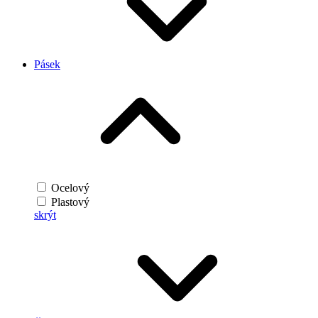
Pásek
Ocelový
Plastový
skrýt