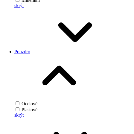
Minerální
skrýt
Pouzdro
Ocelové
Plastové
skrýt