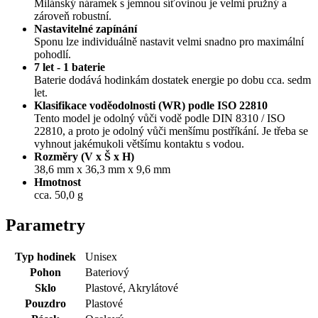
Milánský náramek s jemnou síťovinou je velmi pružný a
zároveň robustní.
Nastavitelné zapínání
Sponu lze individuálně nastavit velmi snadno pro maximální
pohodlí.
7 let - 1 baterie
Baterie dodává hodinkám dostatek energie po dobu cca. sedm
let.
Klasifikace voděodolnosti (WR) podle ISO 22810
Tento model je odolný vůči vodě podle DIN 8310 / ISO
22810, a proto je odolný vůči menšímu postříkání. Je třeba se
vyhnout jakémukoli většímu kontaktu s vodou.
Rozměry (V x Š x H)
38,6 mm x 36,3 mm x 9,6 mm
Hmotnost
cca. 50,0 g
Parametry
Typ hodinek
Unisex
Pohon
Bateriový
Sklo
Plastové, Akrylátové
Pouzdro
Plastové