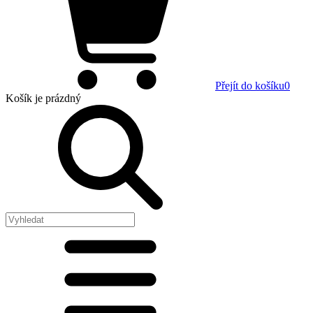
Přejít do košíku
0
Košík
je prázdný