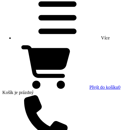
Více
Přejít do košíku
0
Košík
je prázdný