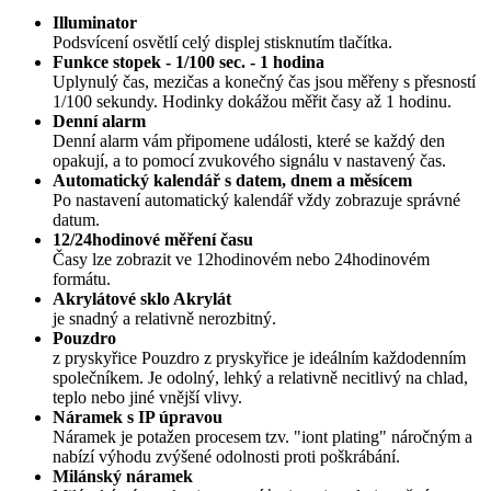
Illuminator
Podsvícení osvětlí celý displej stisknutím tlačítka.
Funkce stopek - 1/100 sec. - 1 hodina
Uplynulý čas, mezičas a konečný čas jsou měřeny s přesností
1/100 sekundy. Hodinky dokážou měřit časy až 1 hodinu.
Denní alarm
Denní alarm vám připomene události, které se každý den
opakují, a to pomocí zvukového signálu v nastavený čas.
Automatický kalendář s datem, dnem a měsícem
Po nastavení automatický kalendář vždy zobrazuje správné
datum.
12/24hodinové měření času
Časy lze zobrazit ve 12hodinovém nebo 24hodinovém
formátu.
Akrylátové sklo Akrylát
je snadný a relativně nerozbitný.
Pouzdro
z pryskyřice Pouzdro z pryskyřice je ideálním každodenním
společníkem. Je odolný, lehký a relativně necitlivý na chlad,
teplo nebo jiné vnější vlivy.
Náramek s IP úpravou
Náramek je potažen procesem tzv. "iont plating" náročným a
nabízí výhodu zvýšené odolnosti proti poškrábání.
Milánský náramek