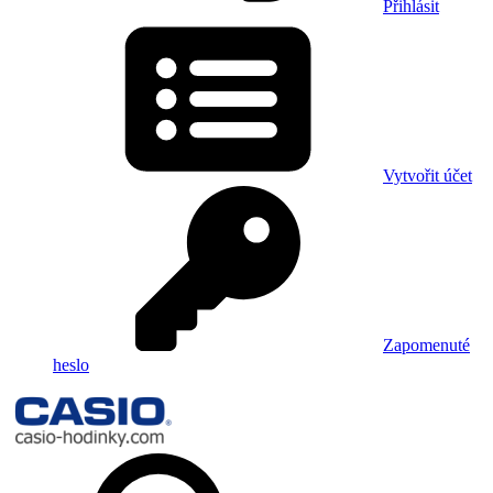
Přihlásit
Vytvořit účet
Zapomenuté
heslo