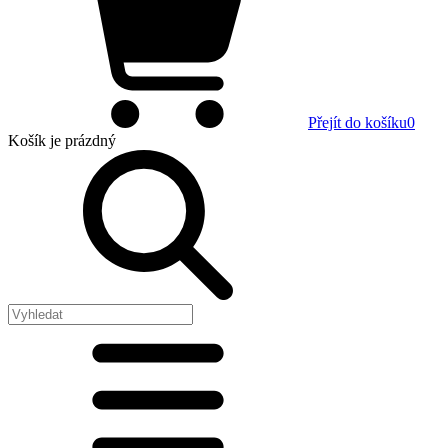
Přejít do košíku
0
Košík
je prázdný