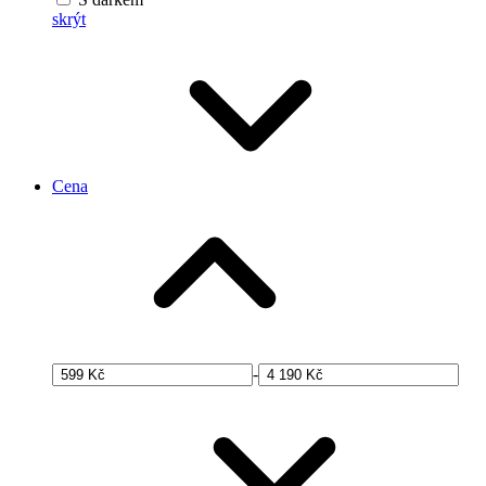
skrýt
Cena
-