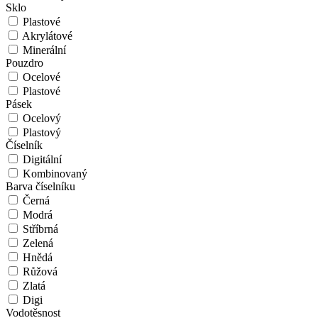
Sklo
Plastové
Akrylátové
Minerální
Pouzdro
Ocelové
Plastové
Pásek
Ocelový
Plastový
Číselník
Digitální
Kombinovaný
Barva číselníku
Černá
Modrá
Stříbrná
Zelená
Hnědá
Růžová
Zlatá
Digi
Vodotěsnost