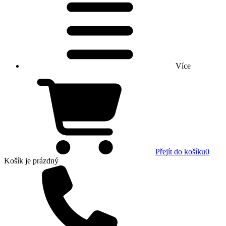
Více
Přejít do košíku
0
Košík
je prázdný