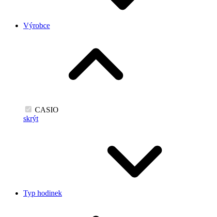
Výrobce
CASIO
skrýt
Typ hodinek