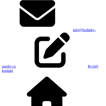
info@hodinky-
sperky.cz
Rychlý
kontakt