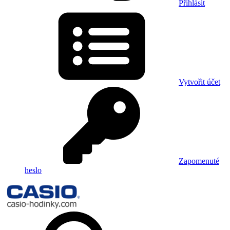
Přihlásit
Vytvořit účet
Zapomenuté
heslo