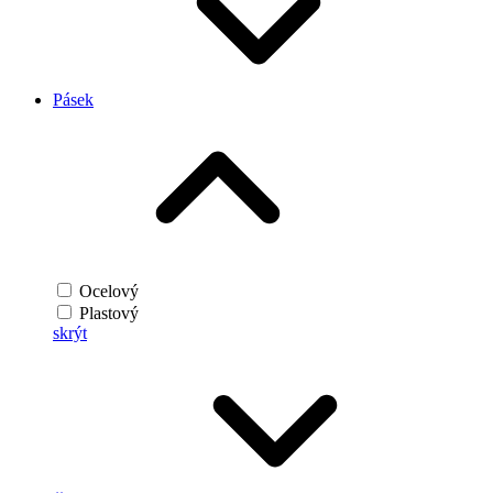
Pásek
Ocelový
Plastový
skrýt