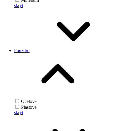
Minerální
skrýt
Pouzdro
Ocelové
Plastové
skrýt